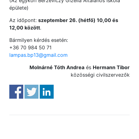
(Az egykori Berzeviczy Gizella Általános Iskola
épülete)
Az időpont:
szeptember 26. (hétfő) 10,00 és
12,00 között
.
Bármilyen kérdés esetén:
+36 70 984 50 71
lampas.bp13@gmail.com
Molnárné Tóth Andrea
és
Hermann Tibor
közösségi civilszervezők