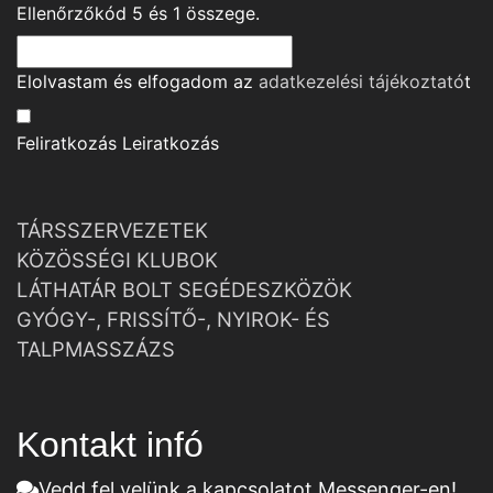
Ellenőrzőkód
5
és
1
összege.
Elolvastam és elfogadom az
adatkezelési tájékoztató
t
Feliratkozás
Leiratkozás
TÁRSSZERVEZETEK
KÖZÖSSÉGI KLUBOK
LÁTHATÁR BOLT SEGÉDESZKÖZÖK
GYÓGY-, FRISSÍTŐ-, NYIROK- ÉS
TALPMASSZÁZS
Kontakt infó
Vedd fel velünk a kapcsolatot Messenger-en!