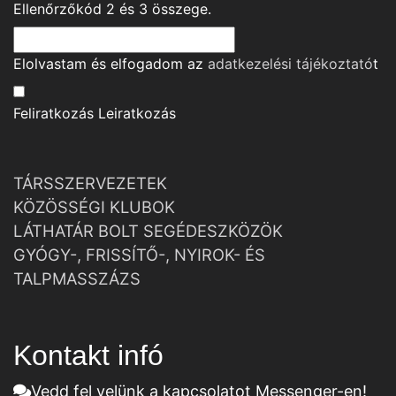
Ellenőrzőkód
2
és
3
összege.
Elolvastam és elfogadom az
adatkezelési tájékoztató
t
Feliratkozás
Leiratkozás
TÁRSSZERVEZETEK
KÖZÖSSÉGI KLUBOK
LÁTHATÁR BOLT SEGÉDESZKÖZÖK
GYÓGY-, FRISSÍTŐ-, NYIROK- ÉS
TALPMASSZÁZS
Kontakt infó
Vedd fel velünk a kapcsolatot Messenger-en!