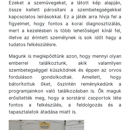
Ezeket a szemüvegeket, a látott kép alapján,
össze kellett párosítani a szembetegségekkel
kapcsolatos leírásokkal. Ez a játék arra hívja fel a
figyelmet, hogy fontos a korai diagnosztizálás,
mert a kezelésben is több lehetőséget kínál fel,
illetve az érintett személynek is sok időt hagy a
tudatos felkészülésre.
Magunk is meglepődtünk azon, hogy mennyi olyan
emberrel találkoztunk, akik valamilyen
szembetegséggel küszködnek és éppen az orvos
forduláson gondolkodtak. Amellett, hogy
bátorítottuk őket, őszintén reménykedünk a
programjainkon való találkozásban is. Ők maguk
erősítették meg, hogy a sorstársi csoportok léte
fontos a felkészülés, a feldolgozás és a
tapasztalatok átadása miatt is.