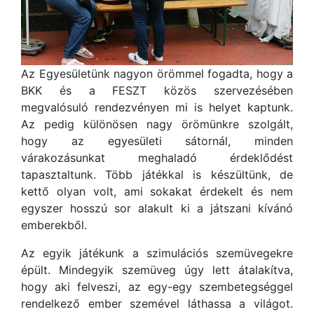
Az Egyesületünk nagyon örömmel fogadta, hogy a
BKK és a FESZT közös szervezésében
megvalósuló rendezvényen mi is helyet kaptunk.
Az pedig különösen nagy örömünkre szolgált,
hogy az egyesületi sátornál, minden
várakozásunkat meghaladó érdeklődést
tapasztaltunk. Több játékkal is készültünk, de
kettő olyan volt, ami sokakat érdekelt és nem
egyszer hosszú sor alakult ki a játszani kívánó
emberekből.
Az egyik játékunk a szimulációs szemüvegekre
épült. Mindegyik szemüveg úgy lett átalakítva,
hogy aki felveszi, az egy-egy szembetegséggel
rendelkező ember szemével láthassa a világot.