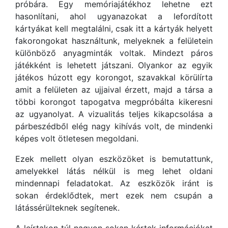
próbára. Egy memóriajátékhoz lehetne ezt
hasonlítani, ahol ugyanazokat a lefordított
kártyákat kell megtalálni, csak itt a kártyák helyett
fakorongokat használtunk, melyeknek a felületein
különböző anyagminták voltak. Mindezt páros
játékként is lehetett játszani. Olyankor az egyik
játékos húzott egy korongot, szavakkal körülírta
amit a felületen az ujjaival érzett, majd a társa a
többi korongot tapogatva megpróbálta kikeresni
az ugyanolyat. A vizualitás teljes kikapcsolása a
párbeszédből elég nagy kihívás volt, de mindenki
képes volt ötletesen megoldani.
Ezek mellett olyan eszközöket is bemutattunk,
amelyekkel látás nélkül is meg lehet oldani
mindennapi feladatokat. Az eszközök iránt is
sokan érdeklődtek, mert ezek nem csupán a
látássérülteknek segítenek.
A leírtakon túl nagyon sokan kértek információkat