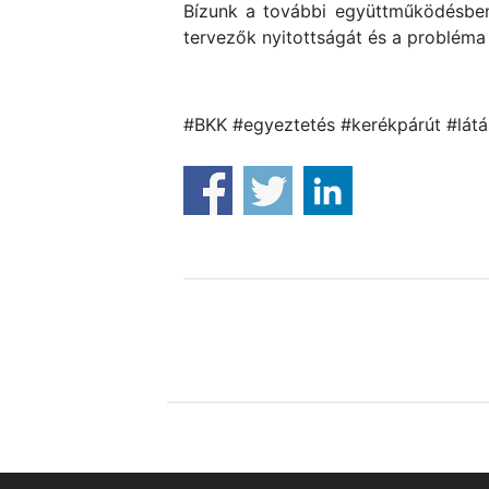
Bízunk a további együttműködésben 
tervezők nyitottságát és a probléma
#BKK #egyeztetés #kerékpárút #lát