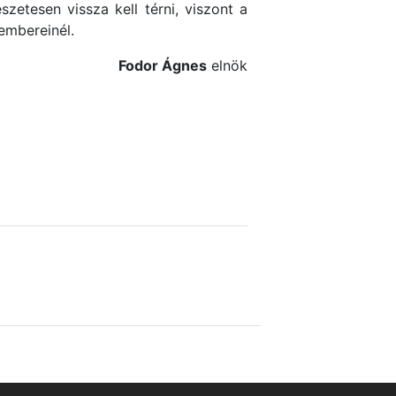
etesen vissza kell térni, viszont a
mbereinél.
Fodor Ágnes
elnök