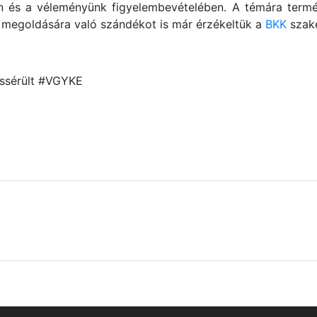
és a véleményünk figyelembevételében. A témára termész
 megoldására való szándékot is már érzékeltük a
BKK
szake
ássérült #VGYKE