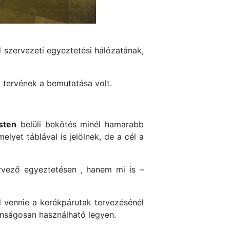
l szervezeti egyeztetési hálózatának,
 tervének a bemutatása volt.
sten
belüli bekötés minél hamarabb
lyet táblával is jelölnek, de a cél a
ervező egyeztetésen , hanem mi is –
l vennie a kerékpárutak tervezésénél
onságosan használható legyen.