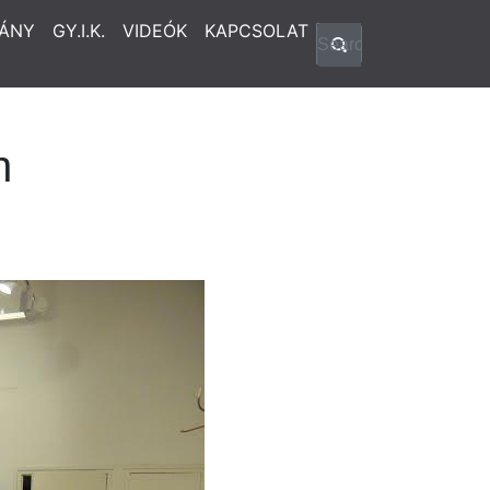
ÁNY
GY.I.K.
VIDEÓK
KAPCSOLAT
n