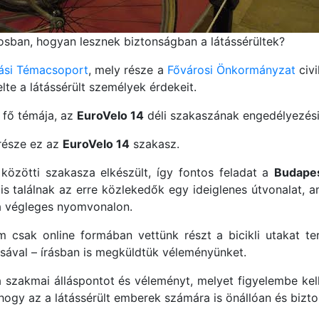
rosban, hogyan lesznek biztonságban a látássérültek?
tási Témacsoport
, mely része a
Fővárosi Önkormányzat
civi
elte a látássérült személyek érdekeit.
 fő témája, az
EuroVelo 14
déli szakaszának engedélyezési
észe ez az
EuroVelo 14
szakasz.
közötti szakasza elkészült, így fontos feladat a
Budape
is találnak az erre közlekedők egy ideiglenes útvonalat, ame
 a végleges nyomvonalon.
m csak online formában vettünk részt a bicikli utakat t
ásával – írásban is megküldtük véleményünket.
 szakmai álláspontot és véleményt, melyet figyelembe kel
 hogy az a látássérült emberek számára is önállóan és bizt