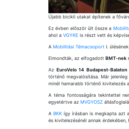
Újabb bicikli utakat építenek a fővá
Ez évben először ült össze a
Mobili
ahol a
VGYKE
is részt vett és képvis
A
Mobilitási Témacsoport
I. ülésének
Elmondták, az elfogadott
BMT-nek
r
Az
EuroVelo 14
Budapest-Balaton
történő megvalósítása. Már jelenleg 
minél hamarabb történő kivitelezés
A téma fontosságára tekintettel ne
egyetértve az
MVGYOSZ
állásfoglal
A
BKK
így írásban is megkapta azt a
és kivitelezésénél annak érdekében,