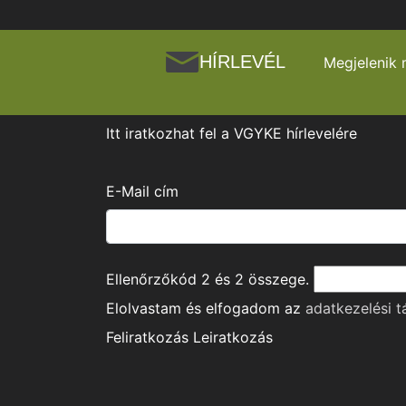
HÍRLEVÉL
Megjelenik 
Itt iratkozhat fel a VGYKE hírlevelére
E-Mail cím
Ellenőrzőkód
2
és
2
összege.
Elolvastam és elfogadom az
adatkezelési t
Feliratkozás
Leiratkozás