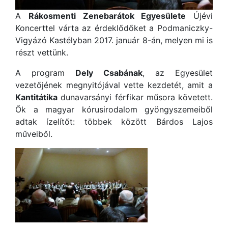
A
Rákosmenti Zenebarátok Egyesülete
Újévi
Koncerttel várta az érdeklődőket a Podmaniczky-
Vigyázó Kastélyban 2017. január 8-án, melyen mi is
részt vettünk.
A program
Dely Csabának
, az Egyesület
vezetőjének megnyitójával vette kezdetét, amit a
Kantitátika
dunavarsányi férfikar műsora követett.
Ők a magyar kórusirodalom gyöngyszemeiből
adtak ízelítőt: többek között Bárdos Lajos
műveiből.