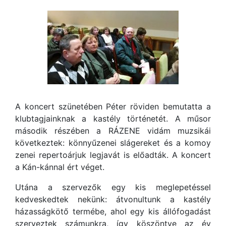
A koncert szünetében Péter röviden bemutatta a
klubtagjainknak a kastély történetét. A műso
r
második részében a RÁZENE vidám muzsikái
következtek: könnyűzenei slágereket és a komoy
zenei repertoárjuk legjavát is előadták. A koncert
a Kán-kánnal ért véget.
Utána a szervezők egy kis meglepetéssel
kedveskedtek nekünk: átvonultunk a kastély
házasságkötő termébe, ahol egy kis állófogadást
szerveztek számunkra, így köszöntve az év