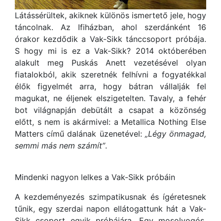
Látássérültek, akiknek különös ismertető jele, hogy
táncolnak. Az Ifiházban, ahol szerdánként 16
órakor kezdődik a Vak-Sikk tánccsoport próbája.
S hogy mi is ez a Vak-Sikk? 2014 októberében
alakult meg Puskás Anett vezetésével olyan
fiatalokból, akik szeretnék felhívni a fogyatékkal
élők figyelmét arra, hogy bátran vállalják fel
magukat, ne éljenek elszigetelten. Tavaly, a fehér
bot világnapján debütált a csapat a közönség
előtt, s nem is akármivel: a Metallica Nothing Else
Matters című dalának üzenetével:
„Légy önmagad,
semmi más nem számít”
.
Mindenki nagyon lelkes a Vak-Sikk próbáin
A kezdeményezés szimpatikusnak és ígéretesnek
tűnik, egy szerdai napon ellátogattunk hát a Vak-
Sikk csoport egyik próbájára. Egy mosolyogós,