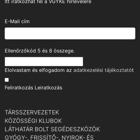
Itt iratkozhat fel a VGYKE hírlevelére
E-Mail cím
Ellenőrzőkód
5
és
8
összege.
Elolvastam és elfogadom az
adatkezelési tájékoztató
t
Feliratkozás
Leiratkozás
TÁRSSZERVEZETEK
KÖZÖSSÉGI KLUBOK
LÁTHATÁR BOLT SEGÉDESZKÖZÖK
GYÓGY-, FRISSÍTŐ-, NYIROK- ÉS