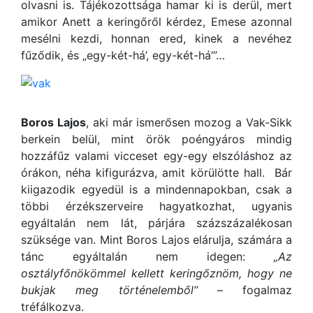
olvasni is. Tájékozottsága hamar ki is derül, mert
amikor Anett a keringőről kérdez, Emese azonnal
mesélni kezdi, honnan ered, kinek a nevéhez
fűződik, és „egy-két-há’, egy-két-há’”…
Boros Lajos
, aki már ismerősen mozog a Vak-Sikk
berkein belül, mint örök poéngyáros mindig
hozzáfűz valami vicceset egy-egy elszóláshoz az
órákon, néha kifigurázva, amit körülötte hall. Bár
kiigazodik egyedül is a mindennapokban, csak a
többi érzékszerveire hagyatkozhat, ugyanis
egyáltalán nem lát, párjára százszázalékosan
szüksége van. Mint Boros Lajos elárulja, számára a
tánc egyáltalán nem idegen:
„Az
osztályfőnökömmel kellett keringőznöm, hogy ne
bukjak meg történelemből”
– fogalmaz
tréfálkozva.