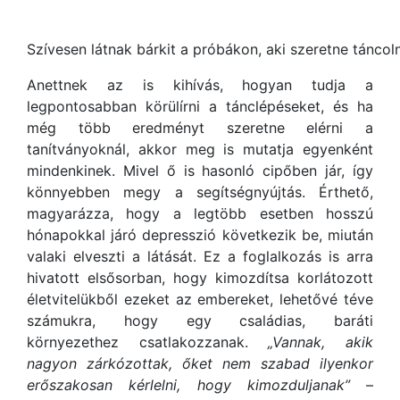
Szívesen látnak bárkit a próbákon, aki szeretne táncoln
Anettnek az is kihívás, hogyan tudja a
legpontosabban körülírni a tánclépéseket, és ha
még több eredményt szeretne elérni a
tanítványoknál, akkor meg is mutatja egyenként
mindenkinek. Mivel ő is hasonló cipőben jár, így
könnyebben megy a segítségnyújtás. Érthető,
magyarázza, hogy a legtöbb esetben hosszú
hónapokkal járó depresszió következik be, miután
valaki elveszti a látását. Ez a foglalkozás is arra
hivatott elsősorban, hogy kimozdítsa korlátozott
életvitelükből ezeket az embereket, lehetővé téve
számukra, hogy egy családias, baráti
környezethez csatlakozzanak.
„Vannak, akik
nagyon zárkózottak, őket nem szabad ilyenkor
erőszakosan kérlelni, hogy kimozduljanak”
–