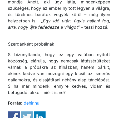
mondja Anett, aki úgy látja, mindenképpen
szükséges, hogy az ember nyitott legyen a világra,
és türelmes barátok vegyék körül – még ilyen
helyzetben is.
„Egy idő után, úgyis hajlani fog,
arra, hogy újra felfedezze a világot”
– teszi hozzá.
Szerdánként próbálnak
S bizonyítandó, hogy ez egy valóban nyitott
közösség, elárulja, hogy nemcsak látássérülteket
várnak a próbákra az Ifiházban, hanem bárkit,
akinek kedve van mozogni egy kicsit az ismerős
dallamokra, és elsajátítani néhány alap tánclépést.
S ha már mindenki ennyire kedves, vidám és
befogadó, akkor miért is ne?
Forrás:
dehir.hu