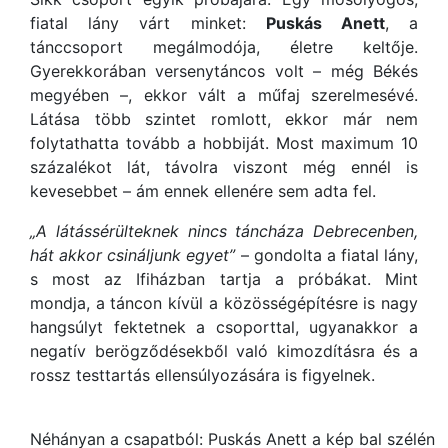
fiatal lány várt minket:
Puskás Anett
, a
tánccsoport megálmodója, életre keltője.
Gyerekkorában versenytáncos volt – még Békés
megyében –, ekkor vált a műfaj szerelmesévé.
Látása több szintet romlott, ekkor már nem
folytathatta tovább a hobbiját. Most maximum 10
százalékot lát, távolra viszont még ennél is
kevesebbet – ám ennek ellenére sem adta fel.
„A látássérülteknek nincs táncháza Debrecenben,
hát akkor csináljunk egyet”
– gondolta a fiatal lány,
s most az Ifiházban tartja a próbákat. Mint
mondja, a táncon kívül a közösségépítésre is nagy
hangsúlyt fektetnek a csoporttal, ugyanakkor a
negatív berögződésekből való kimozdításra és a
rossz testtartás ellensúlyozására is figyelnek.
Néhányan a csapatból: Puskás Anett a kép bal szélén