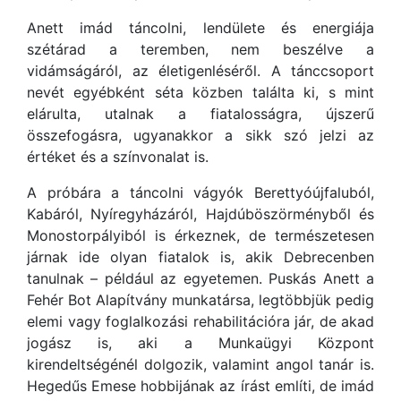
Anett imád táncolni, lendülete és energiája
szétárad a teremben, nem beszélve a
vidámságáról, az életigenléséről. A tánccsoport
nevét egyébként séta közben találta ki, s mint
elárulta, utalnak a fiatalosságra, újszerű
összefogásra, ugyanakkor a sikk szó jelzi az
értéket és a színvonalat is.
A próbára a táncolni vágyók Berettyóújfaluból,
Kabáról, Nyíregyházáról, Hajdúböszörményből és
Monostorpályiból is érkeznek, de természetesen
járnak ide olyan fiatalok is, akik Debrecenben
tanulnak – például az egyetemen. Puskás Anett a
Fehér Bot Alapítvány munkatársa, legtöbbjük pedig
elemi vagy foglalkozási rehabilitációra jár, de akad
jogász is, aki a Munkaügyi Központ
kirendeltségénél dolgozik, valamint angol tanár is.
Hegedűs Emese hobbijának az írást említi, de imád