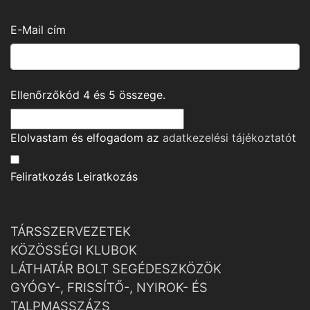
E-Mail cím
Ellenőrzőkód
4
és
5
összege.
Elolvastam és elfogadom az
adatkezelési tájékoztató
t
Feliratkozás
Leiratkozás
TÁRSSZERVEZETEK
KÖZÖSSÉGI KLUBOK
LÁTHATÁR BOLT SEGÉDESZKÖZÖK
GYÓGY-, FRISSÍTŐ-, NYIROK- ÉS
TALPMASSZÁZS