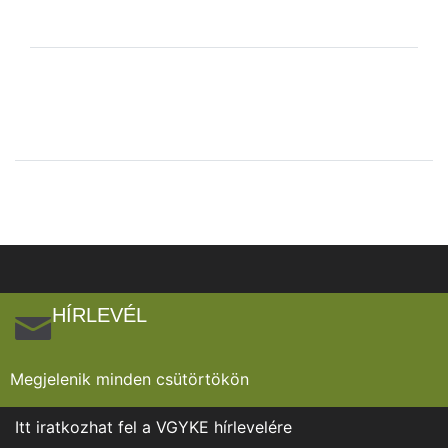
HÍRLEVÉL
Megjelenik minden csütörtökön
Itt iratkozhat fel a VGYKE hírlevelére