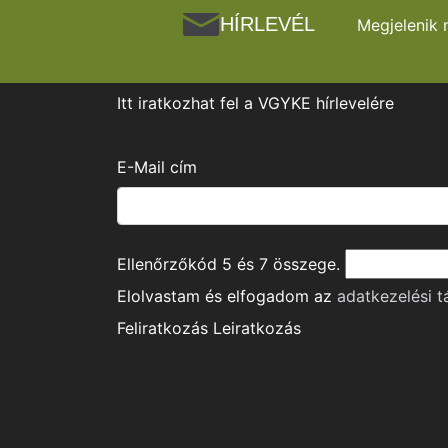
HÍRLEVÉL
Megjelenik 
Itt iratkozhat fel a VGYKE hírlevelére
E-Mail cím
Ellenőrzőkód
5
és
7
összege.
Elolvastam és elfogadom az
adatkezelési t
Feliratkozás
Leiratkozás