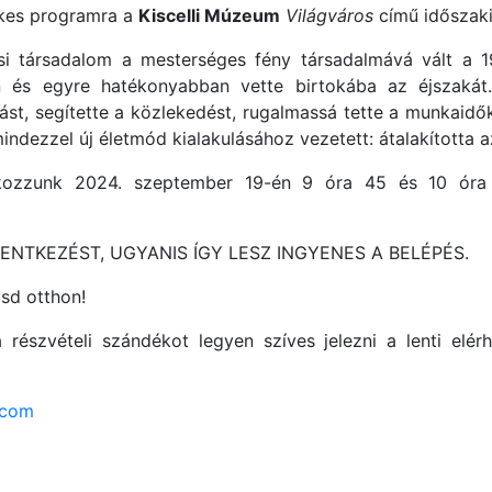
ekes programra a
Kiscelli Múzeum
Világváros
című időszaki 
osi társadalom a mesterséges fény társadalmává vált a 19
 és egyre hatékonyabban vette birtokába az éjszakát.
sást, segítette a közlekedést, rugalmassá tette a munkaidők
indezzel új életmód kialakulásához vezetett: átalakította az
álkozzunk 2024. szeptember 19-én 9 óra 45 és 10 óra 
NTKEZÉST, UGYANIS ÍGY LESZ INGYENES A BELÉPÉS.
tsd otthon!
a részvételi szándékot legyen szíves jelezni a lenti elé
.com