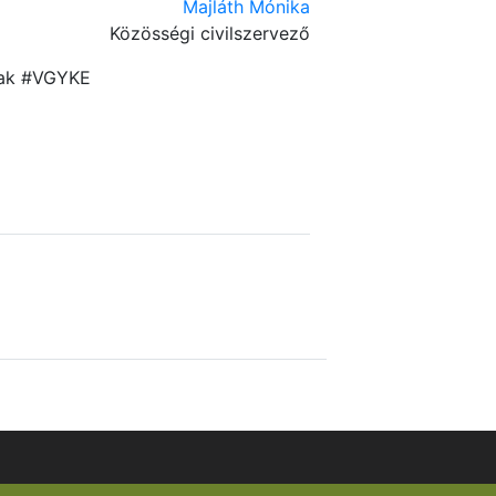
Majláth Mónika
Közösségi civilszervező
vak #VGYKE