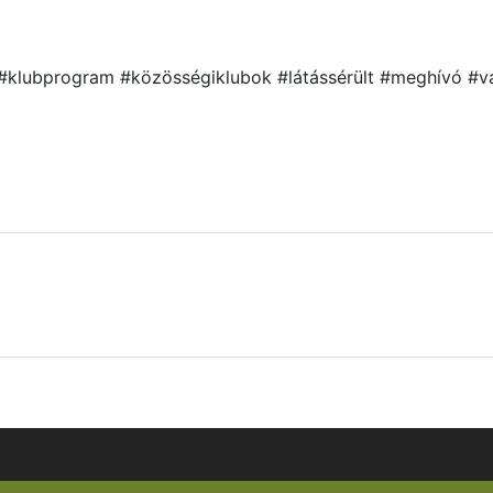
ó #klubprogram #közösségiklubok #látássérült #meghívó #