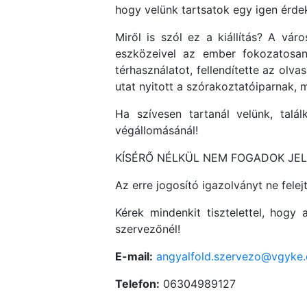
hogy velünk tartsatok egy igen érd
Miről is szól ez a kiállítás? A vár
eszközeivel az ember fokozatosan
térhasználatot, fellendítette az olva
utat nyitott a szórakoztatóiparnak, m
Ha szívesen tartanál velünk, tal
végállomásánál!
KÍSÉRŐ NÉLKÜL NEM FOGADOK JELE
Az erre jogosító igazolványt ne felej
Kérek mindenkit tisztelettel, hogy 
szervezőnél!
E-mail:
angyalfold.szervezo@vgyke
Telefon:
06304989127