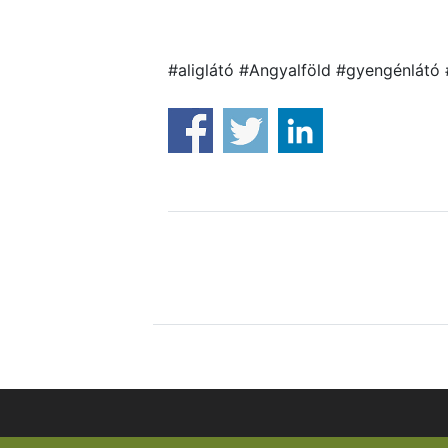
#aliglátó #Angyalföld #gyengénlát