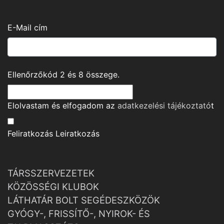
E-Mail cím
Ellenőrzőkód
2
és
8
összege.
Elolvastam és elfogadom az
adatkezelési tájékoztató
t
Feliratkozás
Leiratkozás
TÁRSSZERVEZETEK
KÖZÖSSÉGI KLUBOK
LÁTHATÁR BOLT SEGÉDESZKÖZÖK
GYÓGY-, FRISSÍTŐ-, NYIROK- ÉS