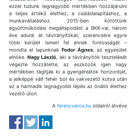
ezzel tudunk legnagyobb mértékben hozzájárulni
a teljes értékű élethez, a családalapításhoz, a
munkavállaláshoz. 2015-ben kötöttünk
együttműködési megállapodást a BKK-val, három
éve adunk át távirányítókat, szerencsére egyre
több kerület ismeri fel ennek fontosságát –
mondta el lapunknak
Fodor Ágnes
, az egyesület
elnöke.
Nagy László
, aki a távirányítók tesztelését
végezte hozzátette, az eszközök igen nagy
mértékben tágítják ki a gyengénlátók horizontját,
a jelképpé vált fehér bot és vakvezető kutya után
ez a harmadik legnagyobb lépés az önálló élethez
vezető úton.
A
ferencvaros.hu
oldalról átvéve