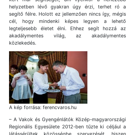
helyzetben lévő gyakran úgy érzi, terhet ró a
segítő félre. Holott ez jellemzően nincs így, mégis
cél, hogy mindenki képes legyen a lehető
legteljesebb életet élni. Ehhez segít hozzá az
akadálymentes világ, az akadálymentes
közlekedés.
A kép forrása: ferencvaros.hu
– A Vakok és Gyengénlátók Közép-magyarországi
Regionális Egyesülete 2012-ben tűzte ki céljául a
látássérültek közösségbe szervezését, hiszen