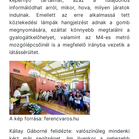
képernyő tartalmát, azaz a tulajdonos
informálódhat arról, mikor, hova, milyen járatok
indulnak. Emellett az erre alkalmassá tett
közlekedési lámpák hangjelzést adnak a gomb
megnyomására, ezáltal könnyebb megtalálni a
gyalogátkelőhelyet, valamint az M4-es metró
mozgólépcsőinél is a megfelelő irányba vezetik a
látássérültet.
A kép forrása: ferencvaros.hu
Kállay Gáborné felidézte: valószínűleg mindenki
kért már segítséget, ám ilyenkor a nehezebb