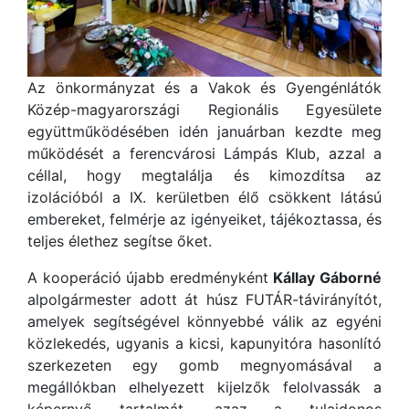
Az önkormányzat és a Vakok és Gyengénlátók
Közép-magyarországi Regionális Egyesülete
együttműködésében idén januárban kezdte meg
működését a ferencvárosi Lámpás Klub, azzal a
céllal, hogy megtalálja és kimozdítsa az
izolációból a IX. kerületben élő csökkent látású
embereket, felmérje az igényeiket, tájékoztassa, és
teljes élethez segítse őket.
A kooperáció újabb eredményként
Kállay Gáborné
alpolgármester adott át húsz FUTÁR-távirányítót,
amelyek segítségével könnyebbé válik az egyéni
közlekedés, ugyanis a kicsi, kapunyitóra hasonlító
szerkezeten egy gomb megnyomásával a
megállókban elhelyezett kijelzők felolvassák a