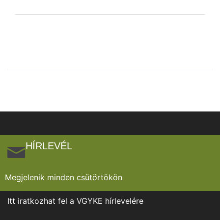
HÍRLEVÉL
Megjelenik minden csütörtökön
Itt iratkozhat fel a VGYKE hírlevelére