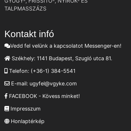
GYÓGY-, FRISSÍTŐ-, NYIROK- ÉS
TALPMASSZÁZS
Kontakt infó
Vedd fel velünk a kapcsolatot Messenger-en!
Székhely:
1141 Budapest, Szugló utca 81.
Telefon:
(+36-1) 384-5541
E-mail:
ugyfel@vgyke.com
FACEBOOK - Kövess minket!
Impresszum
Honlaptérkép