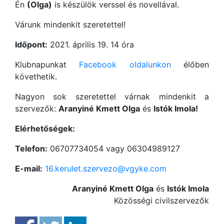
Én
(Olga)
is készülök verssel és novellával.
Várunk mindenkit szeretettel!
Időpont:
2021. április 19. 14 óra
Klubnapunkat
Facebook oldalunkon
élőben
követhetik.
Nagyon sok szeretettel várnak mindenkit a
szervezők:
Aranyiné Kmett Olga
és
Istók Imola!
Elérhetőségek:
Telefon:
06707734054 vagy 06304989127
E-mail:
16.kerulet.szervezo@vgyke.com
Aranyiné Kmett Olga
és
Istók Imola
Közösségi civilszervezők