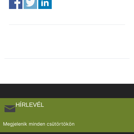
HÍRLEVÉL
Megjelenik minden csütörtökön