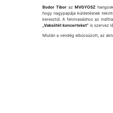
Bodor Tibor
az
MVGYOSZ
hangoskö
hogy nagypapája küldetésnek tekint
keresztül. A felolvasáshoz az indít
„Vaksötét koncerteket”
is szervez l
Miután a vendég elbúcsúzott, az akt