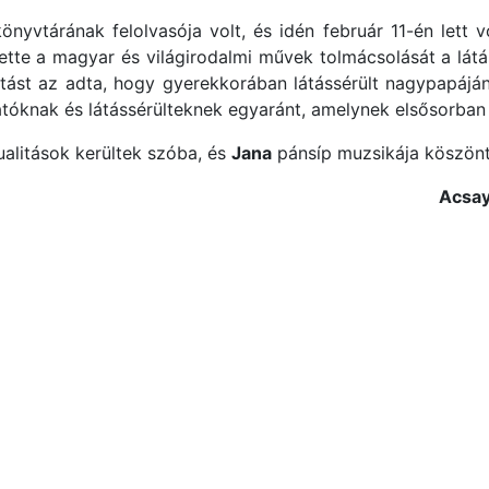
nyvtárának felolvasója volt, és idén február 11-én lett 
ette a magyar és világirodalmi művek tolmácsolását a lá
tatást az adta, hogy gyerekkorában látássérült nagypapájá
átóknak és látássérülteknek egyaránt, amelynek elsősorban 
ualitások kerültek szóba, és
Jana
pánsíp muzsikája köszönt
Acsay