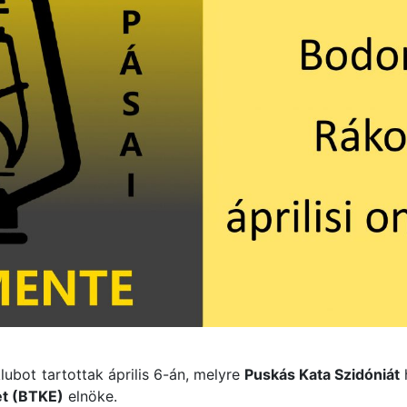
ubot tartottak április 6-án, melyre
Puskás Kata Szidóniát
et (BTKE)
elnöke.