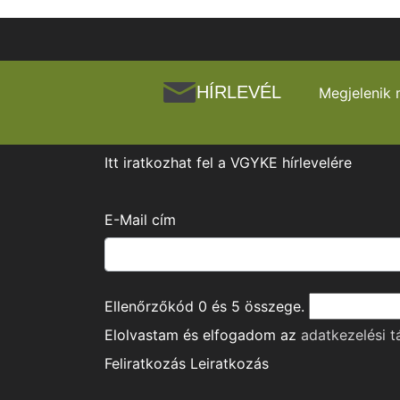
HÍRLEVÉL
Megjelenik 
Itt iratkozhat fel a VGYKE hírlevelére
E-Mail cím
Ellenőrzőkód
0
és
5
összege.
Elolvastam és elfogadom az
adatkezelési t
Feliratkozás
Leiratkozás