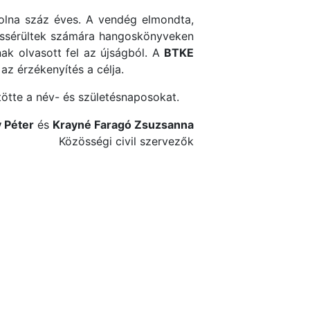
volna száz éves. A vendég elmondta,
tássérültek számára hangoskönyveken
nak olvasott fel az újságból. A
BTKE
az érzékenyítés a célja.
ötte a név- és születésnaposokat.
 Péter
és
Krayné Faragó Zsuzsanna
Közösségi civil szervezők