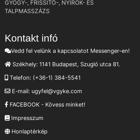
GYÓGY-, FRISSÍTŐ-, NYIROK- ÉS
TALPMASSZÁZS
Kontakt infó
Vedd fel velünk a kapcsolatot Messenger-en!
Székhely:
1141 Budapest, Szugló utca 81.
Telefon:
(+36-1) 384-5541
E-mail:
ugyfel@vgyke.com
FACEBOOK - Kövess minket!
Impresszum
Honlaptérkép