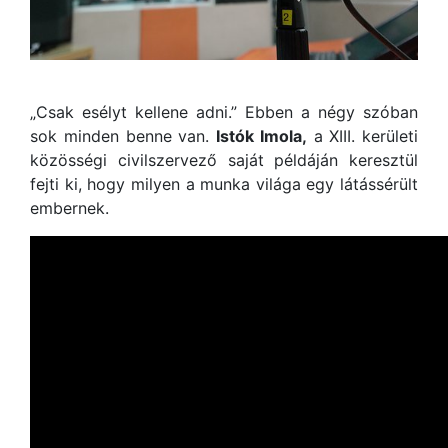
„Csak esélyt kellene adni.” Ebben a négy szóban
sok minden benne van.
Istók Imola,
a XIII. kerületi
közösségi civilszervező saját példáján keresztül
fejti ki, hogy milyen a munka világa egy látássérült
embernek.