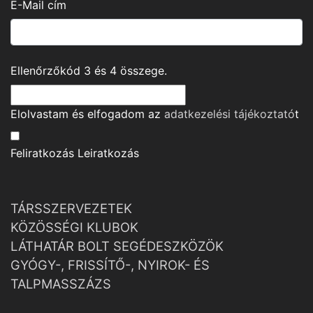
E-Mail cím
Ellenőrzőkód
3
és
4
összege.
Elolvastam és elfogadom az
adatkezelési tájékoztató
t
Feliratkozás
Leiratkozás
TÁRSSZERVEZETEK
KÖZÖSSÉGI KLUBOK
LÁTHATÁR BOLT SEGÉDESZKÖZÖK
GYÓGY-, FRISSÍTŐ-, NYIROK- ÉS
TALPMASSZÁZS