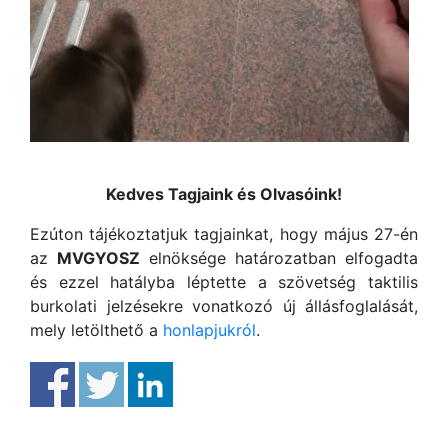
Kedves Tagjaink és Olvasóink!
Ezúton tájékoztatjuk tagjainkat, hogy május 27-én
az
MVGYOSZ
elnöksége határozatban elfogadta
és ezzel hatályba léptette a szövetség taktilis
burkolati jelzésekre vonatkozó új állásfoglalását,
mely letölthető a
honlapjukról
.