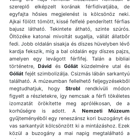
szereplő elképzelt korának férfidivatjába, de
egyfajta hősies megjelenést is kölcsönöz neki.
Ajkai fölött tömött, kissé felfelé penderített férfias
bajusz látható. Tekintete átható, szinte szúrós.
Öltözéke katonai mivoltát sugallja, vállát állatbőr
fedi. Jobb oldalán sisakja és díszes hüvelyben lévő
kardja fekszik, míg a bal oldalán egy díszes pajzs,
amelyen egy levágott férfifej. Talán a bibliai
történetre,
Dávid
és
Góliát
küzdelmére utal és
Góliát
fejét szimbolizálja. Csizmás lábán sarkantyú
található. A múzeumban fellelhető feljegyzésekből
megtudhatjuk, hogy
Strobl
rendkívüli módon
figyelt a részletekre, így nemcsak a férfi tökéletes
izomzatát örökítette meg aprólékosan, de a
korhűségre is adott. A
Nemzeti Múzeum
gyűjteményéből egy reneszánsz kori buzogányt és
vas sarkantyút kölcsönzött ki a mintázáshoz. Ezek
közül a buzogány a mai napig megtalálható a