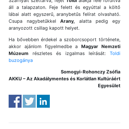
Szárnyait széttárva, fejét
Toldi
alakja felé fordítva
áll a talapzaton. Feje felett és egyúttal a költő
lábai alatt egyszerű, aranybetűs felírat olvasható.
Csupa nagybetűkkel
Arany,
alatta pedig egy
aranyozott csillag kapott helyet.
Ha bővebben érdekel a szoborcsoport története,
akkor ajánlom figyelmedbe a
Magyar Nemzeti
Múzeum
részletes és izgalmas leírását:
Toldi
buzogánya
Somogyi-Rohonczy Zsófia
AKKU – Az Akadálymentes és Korlátlan Kultúráért
Egyesület