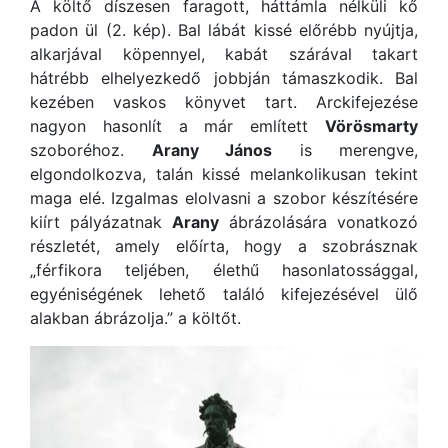
A költő díszesen faragott, háttámla nélküli kő
padon ül (2. kép). Bal lábát kissé előrébb nyújtja,
alkarjával köpennyel, kabát szárával takart
hátrébb elhelyezkedő jobbján támaszkodik. Bal
kezében vaskos könyvet tart. Arckifejezése
nagyon hasonlít a már említett
Vörösmarty
szoboréhoz.
Arany János
is merengve,
elgondolkozva, talán kissé melankolikusan tekint
maga elé. Izgalmas elolvasni a szobor készítésére
kiírt pályázatnak
Arany
ábrázolására vonatkozó
részletét, amely előírta, hogy a szobrásznak
„férfikora teljében, élethű hasonlatossággal,
egyéniségének lehető találó kifejezésével ülő
alakban ábrázolja.” a költőt.