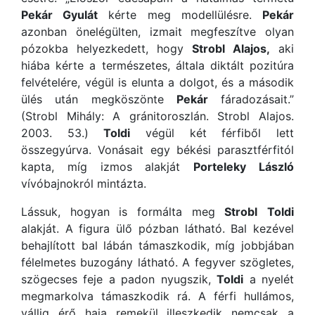
Pekár Gyulát
kérte meg modellülésre.
Pekár
azonban önelégülten, izmait megfeszítve olyan
pózokba helyezkedett, hogy
Strobl Alajos,
aki
hiába kérte a természetes, általa diktált pozitúra
felvételére, végül is elunta a dolgot, és a második
ülés után megköszönte
Pekár
fáradozásait.”
(Strobl Mihály: A gránitoroszlán. Strobl Alajos.
2003. 53.)
Toldi
végül két férfiből lett
összegyúrva. Vonásait egy békési parasztférfitól
kapta, míg izmos alakját
Porteleky László
vívóbajnokról mintázta.
Lássuk, hogyan is formálta meg
Strobl
Toldi
alakját. A figura ülő pózban látható. Bal kezével
behajlított bal lábán támaszkodik, míg jobbjában
félelmetes buzogány látható. A fegyver szögletes,
szögecses feje a padon nyugszik,
Toldi
a nyelét
megmarkolva támaszkodik rá. A férfi hullámos,
vállig érő haja remekül illeszkedik nemcsak a