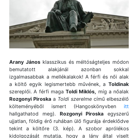
Arany János
klasszikus és méltóságteljes módon
bemutatott alakjánál azonban sokkal
izgalmasabbak a mellékalakok! A férfi és női alak
a költő egyik legismertebb művének, a
Toldinak
szereplői. A férfi maga
Toldi Miklós,
míg a nőalak
Rozgonyi Piroska
a
Toldi szerelme
című elbeszélő
költeményéből ismert (Hangoskönyvben
itt
hallgathatod meg).
Rozgonyi Piroska
egyszerű
ujjatlan, földig érő ruhában ülő figurája érdeklődve
tekint a költőre (3. kép). A szobor aprólékos
kidolgozását mutatja, hogy a lány által viselt