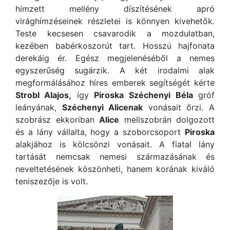
hímzett mellény díszítésének apró
virághímzéseinek részletei is könnyen kivehetők.
Teste kecsesen csavarodik a mozdulatban,
kezében babérkoszorút tart. Hosszú hajfonata
derekáig ér. Egész megjelenéséből a nemes
egyszerűség sugárzik. A két irodalmi alak
megformálásához híres emberek segítségét kérte
Strobl Alajos,
így
Piroska
Széchenyi Béla
gróf
leányának,
Széchenyi Alicenak
vonásait őrzi. A
szobrász ekkoriban
Alice
mellszobrán dolgozott
és a lány vállalta, hogy a szoborcsoport
Piroska
alakjához is kölcsönzi vonásait. A fiatal lány
tartását nemcsak nemesi származásának és
neveltetésének köszönheti, hanem korának kiváló
teniszezője is volt.