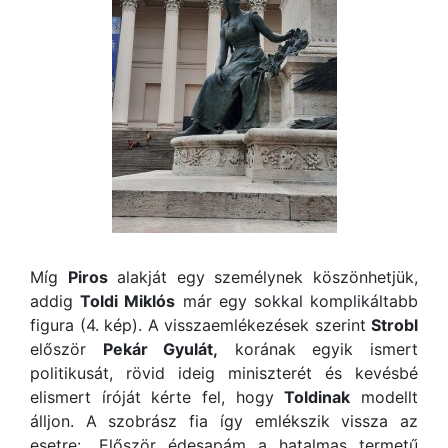
Míg
Piros
alakját egy személynek köszönhetjük,
addig
Toldi Miklós
már egy sokkal komplikáltabb
figura (4. kép). A visszaemlékezések szerint
Strobl
először
Pekár Gyulát,
korának egyik ismert
politikusát, rövid ideig miniszterét és kevésbé
elismert íróját kérte fel, hogy
Toldinak
modellt
álljon. A szobrász fia így emlékszik vissza az
esetre: „Először édesapám a hatalmas termetű