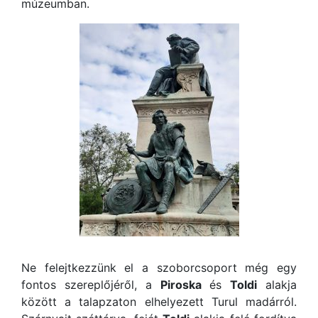
múzeumban.
Ne felejtkezzünk el a szoborcsoport még egy
fontos szereplőjéről, a
Piroska
és
Toldi
alakja
között a talapzaton elhelyezett Turul madárról.