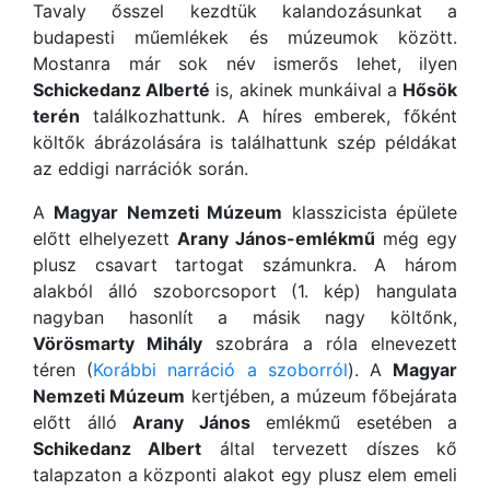
Tavaly ősszel kezdtük kalandozásunkat a
budapesti műemlékek és múzeumok között.
Mostanra már sok név ismerős lehet, ilyen
Schickedanz Alberté
is, akinek munkáival a
Hősök
terén
találkozhattunk. A híres emberek, főként
költők ábrázolására is találhattunk szép példákat
az eddigi narrációk során.
A
Magyar Nemzeti Múzeum
klasszicista épülete
előtt elhelyezett
Arany János-emlékmű
még egy
plusz csavart tartogat számunkra. A három
alakból álló szoborcsoport (1. kép) hangulata
nagyban hasonlít a másik nagy költőnk,
Vörösmarty Mihály
szobrára a róla elnevezett
téren (
Korábbi narráció a szoborról
). A
Magyar
Nemzeti Múzeum
kertjében, a múzeum főbejárata
előtt álló
Arany János
emlékmű esetében a
Schikedanz Albert
által tervezett díszes kő
talapzaton a központi alakot egy plusz elem emeli