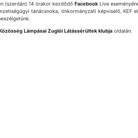
-én (szerdán) 14 órakor kezdődő
Facebook
Live eseményén
mzetiségügyi tanácsnoka, önkormányzati képviselő, KEF el
beszélgetünk.
Közösség Lámpásai Zuglói Látássérültek klubja
oldalán.