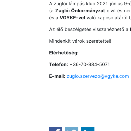
A zuglói lámpás klub 2021. június 9
(a
Zuglói Önkormányzat
civil és ne
és a
VGYKE-vel
való kapcsolatáról 
Az élő beszélgetés visszanézhető a
Mindenkit várok szeretettel!
Elérhetőség:
Telefon:
+36-70-984-5071
E-mail:
zuglo.szervezo@vgyke.com