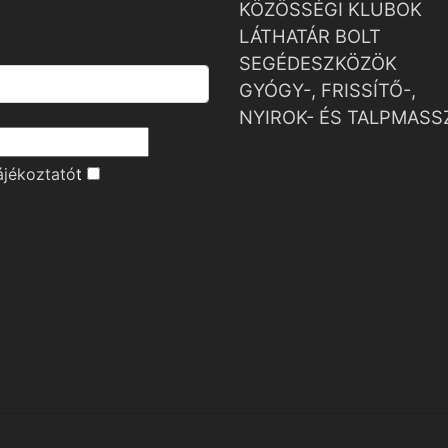
KÖZÖSSÉGI KLUBOK
LÁTHATÁR BOLT
SEGÉDESZKÖZÖK
GYÓGY-, FRISSÍTŐ-,
NYIROK- ÉS TALPMASS
ájékoztató
t