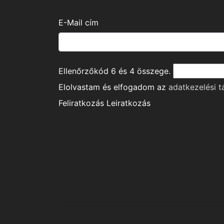
E-Mail cím
Ellenőrzőkód
6
és
4
összege.
Elolvastam és elfogadom az
adatkezelési t
Feliratkozás
Leiratkozás