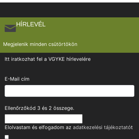
HÍRLEVÉL
Megjelenik minden csütörtökön
Itt iratkozhat fel a VGYKE hírlevelére
E-Mail cím
Ellenőrzőkód
3
és
2
összege.
Elolvastam és elfogadom az
adatkezelési tájékoztató
t