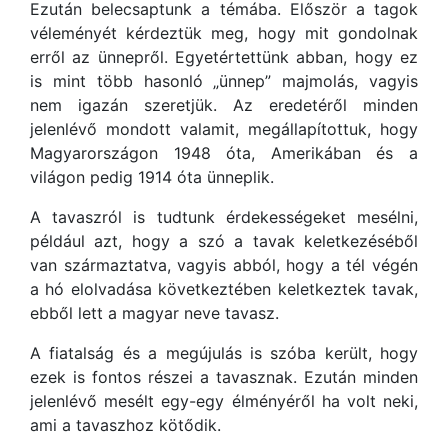
Ezután belecsaptunk a témába. Először a tagok
véleményét kérdeztük meg, hogy mit gondolnak
erről az ünnepről. Egyetértettünk abban, hogy ez
is mint több hasonló „ünnep” majmolás, vagyis
nem igazán szeretjük. Az eredetéről minden
jelenlévő mondott valamit, megállapítottuk, hogy
Magyarországon 1948 óta, Amerikában és a
világon pedig 1914 óta ünneplik.
A tavaszról is tudtunk érdekességeket mesélni,
például azt, hogy a szó a tavak keletkezéséből
van származtatva, vagyis abból, hogy a tél végén
a hó elolvadása következtében keletkeztek tavak,
ebből lett a magyar neve tavasz.
A fiatalság és a megújulás is szóba került, hogy
ezek is fontos részei a tavasznak. Ezután minden
jelenlévő mesélt egy-egy élményéről ha volt neki,
ami a tavaszhoz kötődik.