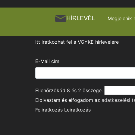
HÍRLEVÉL
Megjelenik 
Itt iratkozhat fel a VGYKE hírlevelére
E-Mail cím
Ellenőrzőkód
8
és
2
összege.
Elolvastam és elfogadom az
adatkezelési t
Feliratkozás
Leiratkozás