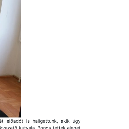
t előadót is hallgattunk, akik úgy
kvezető kutyája, Bonca tettek eleget