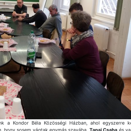
ünk a Kondor Béla Közösségi Házban, ahol egyszerre ké
ján, hogy sosem vágtak egymás szavába.
Tanai Csaba
és va