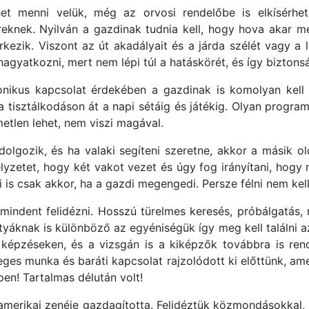
 menni velük, még az orvosi rendelőbe is elkísérhetik
eknek. Nyilván a gazdinak tudnia kell, hogy hova akar m
rkezik. Viszont az út akadályait és a járda szélét vagy a 
 hagyatkozni, mert nem lépi túl a hatáskörét, és így biztons
onikus kapcsolat érdekében a gazdinak is komolyan kell 
a tisztálkodáson át a napi sétáig és játékig. Olyan progra
etlen lehet, nem viszi magával.
lgozik, és ha valaki segíteni szeretne, akkor a másik olda
lyzetet, hogy két vakot vezet és úgy fog irányítani, hogy m
is csak akkor, ha a gazdi megengedi. Persze félni nem kell 
mindent felidézni. Hosszú türelmes keresés, próbálgatás,
yáknak is különböző az egyéniségük így meg kell találni az 
képzéseken, és a vizsgán is a kiképzők továbbra is rend
ges munka és baráti kapcsolat rajzolódott ki előttünk, am
en! Tartalmas délután volt!
amerikai zenéje gazdagította. Felidéztük közmondásokkal, 