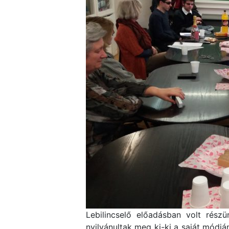
Lebilincselő előadásban volt rész
nyilvánultak meg ki-ki a saját mód