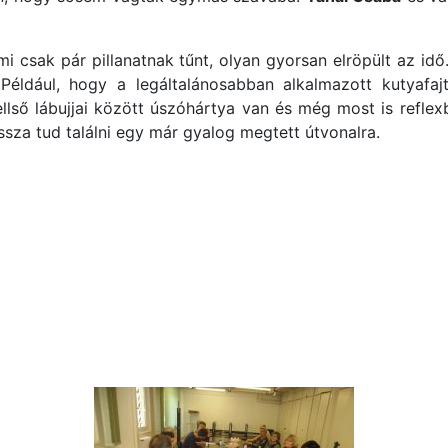
mi csak pár pillanatnak tűnt, olyan gyorsan elröpült az i
 Például, hogy a legáltalánosabban alkalmazott kutyafa
llső lábujjai között úszóhártya van és még most is reflexb
vissza tud találni egy már gyalog megtett útvonalra.