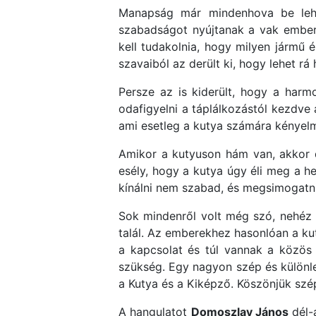
Manapság már mindenhova be lehet
szabadságot nyújtanak a vak ember
kell tudakolnia, hogy milyen jármű é
szavaiból az derült ki, hogy lehet rá
Persze az is kiderült, hogy a harm
odafigyelni a táplálkozástól kezdve 
ami esetleg a kutya számára kényelm
Amikor a kutyuson hám van, akkor do
esély, hogy a kutya úgy éli meg a he
kínálni nem szabad, és megsimogatni 
Sok mindenről volt még szó, nehéz 
talál. Az emberekhez hasonlóan a kut
a kapcsolat és túl vannak a közös 
szükség. Egy nagyon szép és különle
a Kutya és a Kiképző. Köszönjük szép
A hangulatot
Domoszlay János
dél-