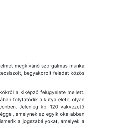
értelmet megkívánó szorgalmas munka
zecsiszolt, begyakorolt feladat közös
kről a kiképző felügyelete mellett.
ában folytatódik a kutya élete, olyan
enben. Jelenleg kb. 120 vakvezető
őséggel, amelynek az egyik oka abban
ismerik a jogszabályokat, amelyek a