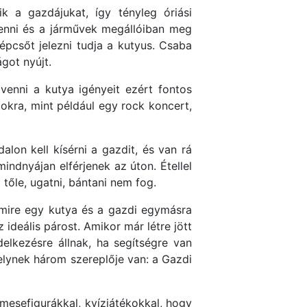
 a gazdájukat, így tényleg óriási
enni és a járművek megállóiban meg
lépcsőt jelezni tudja a kutyus. Csaba
ágot nyújt.
venni a kutya igényeit ezért fontos
mokra, mint például egy rock koncert,
lon kell kísérni a gazdit, és van rá
indnyájan elférjenek az úton. Étellel
tőle, ugatni, bántani nem fog.
 mire egy kutya és a gazdi egymásra
ideális párost. Amikor már létre jött
elkezésre állnak, ha segítségre van
elynek három szereplője van: a Gazdi
mesefigurákkal, kvízjátékokkal, hogy