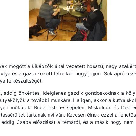
yek mögött a kiképzők által vezetett hosszú, nagy szak
utya és a gazdi között létre kell hogy jöjjön. Sok apró öss
ya felkészültségét.
 addig önkéntes, ideiglenes gazdik gondoskodnak a kölykö
utyakölyök a további munkára. Ha igen, akkor a kutyaiskol
yen működik: Budapesten-Csepelen, Miskolcon és Debrec
tássérültet tartanak nyilván. Kevesen élnek ezzel a lehet
 eddig Csaba előadását a témáról, és a másik hogy nem 