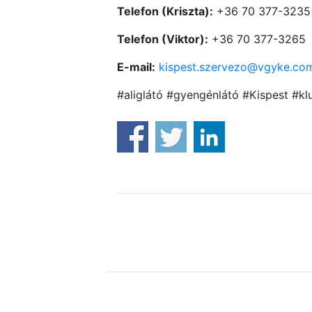
Telefon (Kriszta):
+36 70 377-3235
Telefon (Viktor):
+36 70 377-3265
E-mail:
kispest.szervezo@vgyke.co
#aliglátó #gyengénlátó #Kispest #k