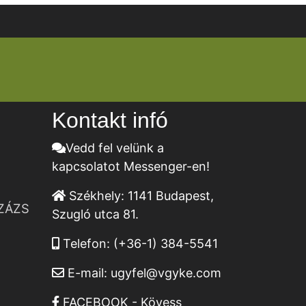
Kontakt infó
Vedd fel velünk a
kapcsolatot Messenger-en!
Székhely:
1141 Budapest,
ZÁZS
Szugló utca 81.
Telefon:
(+36-1) 384-5541
E-mail:
ugyfel@vgyke.com
FACEBOOK - Kövess