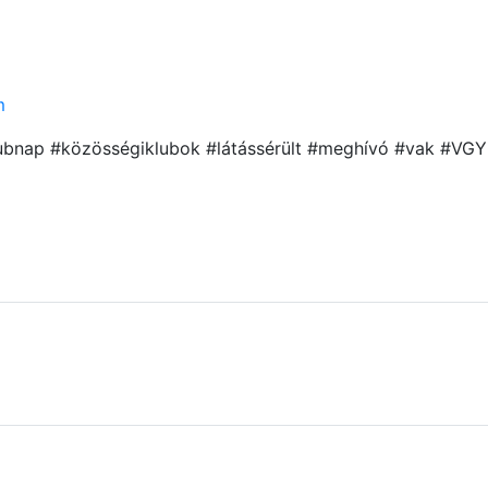
m
lubnap #közösségiklubok #látássérült #meghívó #vak #VG