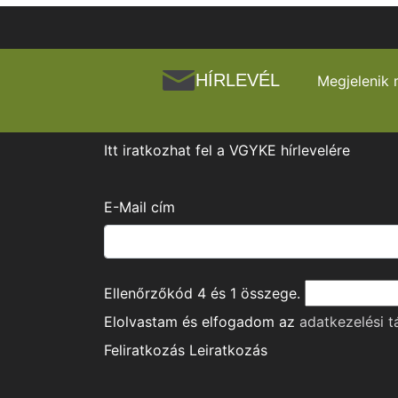
HÍRLEVÉL
Megjelenik 
Itt iratkozhat fel a VGYKE hírlevelére
E-Mail cím
Ellenőrzőkód
4
és
1
összege.
Elolvastam és elfogadom az
adatkezelési t
Feliratkozás
Leiratkozás