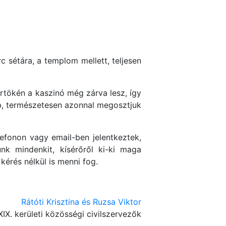
c sétára, a templom mellett, teljesen
örtökén a kaszinó még zárva lesz, így
lub, természetesen azonnal megosztjuk
efonon vagy email-ben jelentkeztek,
rünk mindenkit, kísérőről ki-ki maga
kérés nélkül is menni fog.
Rátóti Krisztina és Ruzsa Viktor
XIX. kerületi közösségi civilszervezők