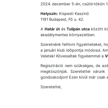
2024. december 5-én, csütörtökön 15
Helyszín:
Kispesti Kaszinó
1191 Budapest, Fő u. 42.
A
Határ út
és
Tulipán utca
között kö
akadálymentes környezetben.
Szeretnénk felhívni figyelmeteket, h
a januári klub időpontja módosul. Am
Veletek! Kövessétek figyelemmel a
V
Regisztráció nem szükséges, de azér
megköszönjük. Szeretettel várunk ti
gondoskodjon! Ezen kívül már csak eg
Szeretettel,