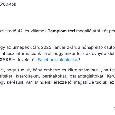
:00-tól!
zlekedő 42-es villamos
Templom téri
megállójától két per
ogy az ünnepek után, 2025. január 2-án, a hónap első csüt
int lesz információnk arról, hogy mikor lesz az évnyitó k
GYKE
Hírlevelét és
Facebook-oldalunkat
!
t, hogy tudjuk, hány emberre és kikre számítsunk, ha tel
teket, kísérőiteket, barátaitokat, családtagjaitokat! Ké
y kérésünk van: Mindenki érezze jól magát! De tudjuk, ez 