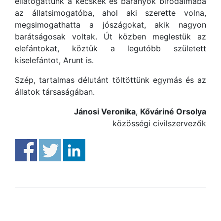
ellátogattunk a kecskék és bárányok birodalmába
az állatsimogatóba, ahol aki szerette volna,
megsimogathatta a jószágokat, akik nagyon
barátságosak voltak. Út közben meglestük az
elefántokat, köztük a legutóbb született
kiselefántot, Arunt is.
Szép, tartalmas délutánt töltöttünk egymás és az
állatok társaságában.
Jánosi Veronika
,
Kőváriné Orsolya
közösségi civilszervezők