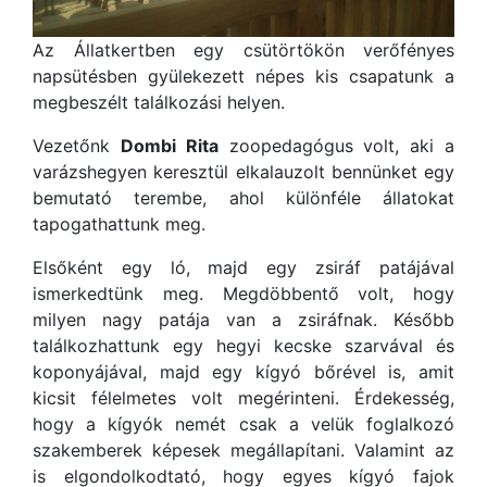
Az Állatkertben egy csütörtökön verőfényes
napsütésben gyülekezett népes kis csapatunk a
megbeszélt találkozási helyen.
Vezetőnk
Dombi Rita
zoopedagógus volt, aki a
varázshegyen keresztül elkalauzolt bennünket egy
bemutató terembe, ahol különféle állatokat
tapogathattunk meg.
Elsőként egy ló, majd egy zsiráf patájával
ismerkedtünk meg. Megdöbbentő volt, hogy
milyen nagy patája van a zsiráfnak. Később
találkozhattunk egy hegyi kecske szarvával és
koponyájával, majd egy kígyó bőrével is, amit
kicsit félelmetes volt megérinteni. Érdekesség,
hogy a kígyók nemét csak a velük foglalkozó
szakemberek képesek megállapítani. Valamint az
is elgondolkodtató, hogy egyes kígyó fajok