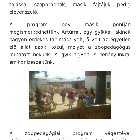
tojással szaporodnak, másik fajtájuk pedig
elevenszülő.
A program egy másik pontján
megismerkedhettünk Artúrral, egy gyíkkal, akinek
nagyon érdekes tapintása volt, ő volt az egyetlen
élő állat azok közül, melyet a zoopedagógus
mutatott nekünk. A gyík figyelt is néhányunkra,
amikor beszéltünk.
A zoopedagógiai program végeztével