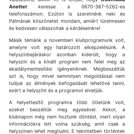
Anettet
keresse a 0670-387-5262-es
telefonszámon. Ezúton is szeretnénk neki és
Pálmának köszönetet mondani, amiért türelmesen
és kedvesen válaszoltak a kérdéseinkre!
Másik témánk a novemberi klubprogramunk volt,
amelyre volt egy határozott elképzelésünk. A
helyszínbejáráskor azonban kiderült, hogy a
helyszín és a kínált program nem felel meg az
akadálymentesítési igényeinknek. Megbeszéltük
azt is, hogy mivel semmilyen megoldással nem
tudjuk az élmények befogadását lehetővé tenni,
ezért a helyszínt és a programot elvetjük.
A helyettesítő programra több ötletünk volt,
ezeket beszéltük meg egyesével. Akkor, a
klubnapon még nem hoztunk döntést, mert olyan
információkra lett volna szükség, amit csak a
helyszínen lehet megtudni. E tekintetben történtek