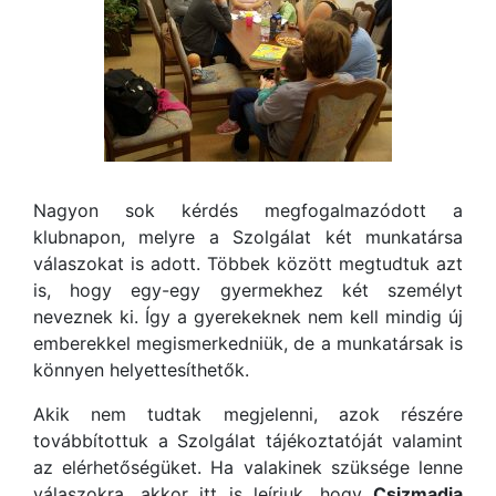
Nagyon sok kérdés megfogalmazódott a
klubnapon, melyre a Szolgálat két munkatársa
válaszokat is adott. Többek között megtudtuk azt
is, hogy egy-egy gyermekhez két személyt
neveznek ki. Így a gyerekeknek nem kell mindig új
emberekkel megismerkedniük, de a munkatársak is
könnyen helyettesíthetők.
Akik nem tudtak megjelenni, azok részére
továbbítottuk a Szolgálat tájékoztatóját valamint
az elérhetőségüket. Ha valakinek szüksége lenne
válaszokra, akkor itt is leírjuk, hogy
Csizmadia