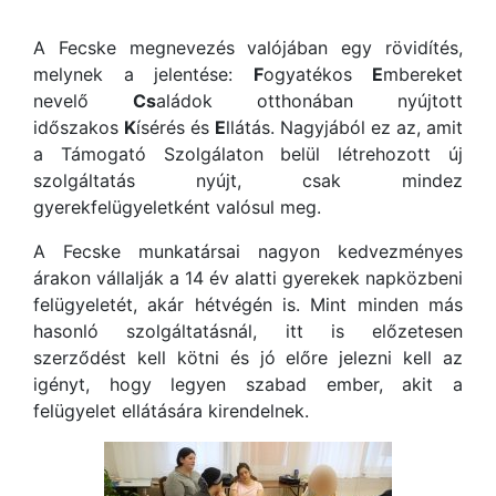
A Fecske megnevezés valójában egy rövidítés,
melynek a jelentése:
F
ogyatékos
E
mbereket
nevelő
Cs
aládok otthonában nyújtott
időszakos
K
ísérés és
E
llátás. Nagyjából ez az, amit
a Támogató Szolgálaton belül létrehozott új
szolgáltatás nyújt, csak mindez
gyerekfelügyeletként valósul meg.
A Fecske munkatársai nagyon kedvezményes
árakon vállalják a 14 év alatti gyerekek napközbeni
felügyeletét, akár hétvégén is. Mint minden más
hasonló szolgáltatásnál, itt is előzetesen
szerződést kell kötni és jó előre jelezni kell az
igényt, hogy legyen szabad ember, akit a
felügyelet ellátására kirendelnek.