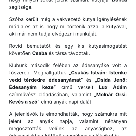
segítsége.
Szóba került még a vakvezető kutya igénylésének
módja és az is, hogy mi történik azzal a kutyával,
aki már nem tudja elvégezni munkáját.
Rövid bemutatót és egy kis kutyasimogatást
követően
Csaba
és társa távoztak.
Klubunk második felében az édesanyáké volt a
főszerep. Meghallgattuk
„Csukás István: Istenke
vedd térdedre édesanyámat”
és
„Dsida Jenő:
Édesanyám keze”
című verseit
Lux Ádám
színművész előadásában, valamint
„Molnár Orsi:
Kevés a szó”
című anyák napi dalát.
A jelenlévők is elmondhatták, hogy számukra mit
jelent az anyák napja, valamint néhányan
megosztották velünk az anyasághoz, az
édesanyjukhoz kötődő személyes emlékeiket is.