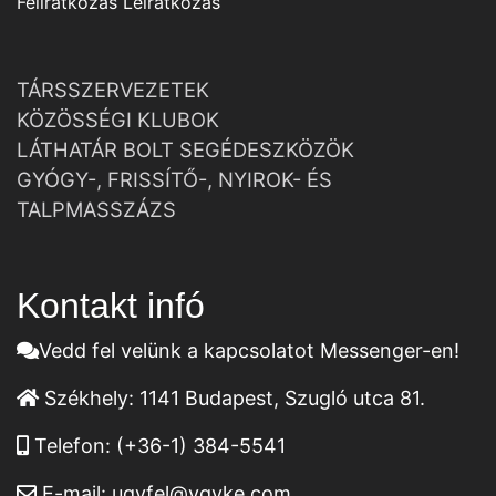
Feliratkozás
Leiratkozás
TÁRSSZERVEZETEK
KÖZÖSSÉGI KLUBOK
LÁTHATÁR BOLT SEGÉDESZKÖZÖK
GYÓGY-, FRISSÍTŐ-, NYIROK- ÉS
TALPMASSZÁZS
Kontakt infó
Vedd fel velünk a kapcsolatot Messenger-en!
Székhely:
1141 Budapest, Szugló utca 81.
Telefon:
(+36-1) 384-5541
E-mail:
ugyfel@vgyke.com