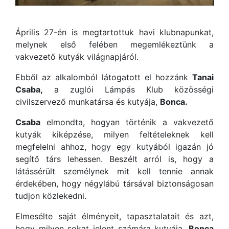
Április 27-én is megtartottuk havi klubnapunkat,
melynek első felében megemlékeztünk a
vakvezető kutyák világnapjáról.
Ebből az alkalomból látogatott el hozzánk
Tanai
Csaba,
a zuglói Lámpás Klub közösségi
civilszervező munkatársa és kutyája,
Bonca.
Csaba
elmondta, hogyan történik a vakvezető
kutyák kiképzése, milyen feltételeknek kell
megfelelni ahhoz, hogy egy kutyából igazán jó
segítő társ lehessen. Beszélt arról is, hogy a
látássérült személynek mit kell tennie annak
érdekében, hogy négylábú társával biztonságosan
tudjon közlekedni.
Elmesélte saját élményeit, tapasztalatait és azt,
hogy milyen sokat jelent számára kutyája,
Bonca