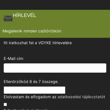
HÍRLEVÉL
Megjelenik minden csütörtökön
Itt iratkozhat fel a VGYKE hírlevelére
E-Mail cím
Ellenőrzőkód
8
és
7
összege.
Elolvastam és elfogadom az
adatkezelési tájékoztató
t