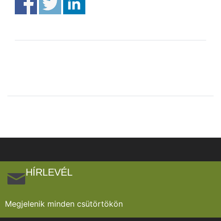
HÍRLEVÉL
Megjelenik minden csütörtökön