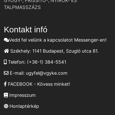
GYÓGY-, FRISSÍTŐ-, NYIROK- ÉS
TALPMASSZÁZS
Kontakt infó
Vedd fel velünk a kapcsolatot Messenger-en!
Székhely:
1141 Budapest, Szugló utca 81.
Telefon:
(+36-1) 384-5541
E-mail:
ugyfel@vgyke.com
FACEBOOK - Kövess minket!
Impresszum
Honlaptérkép