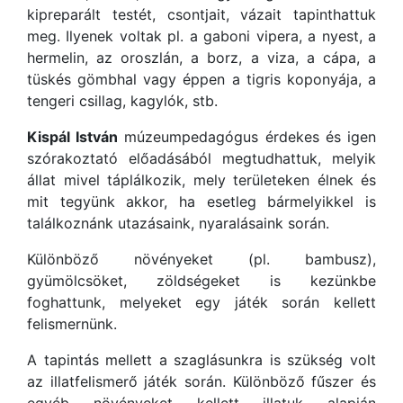
kipreparált testét, csontjait, vázait tapinthattuk
meg. Ilyenek voltak pl. a gaboni vipera, a nyest, a
hermelin, az oroszlán, a borz, a viza, a cápa, a
tüskés gömbhal vagy éppen a tigris koponyája, a
tengeri csillag, kagylók, stb.
Kispál István
múzeumpedagógus érdekes és igen
szórakoztató előadásából megtudhattuk, melyik
állat mivel táplálkozik, mely területeken élnek és
mit tegyünk akkor, ha esetleg bármelyikkel is
találkoznánk utazásaink, nyaralásaink során.
Különböző növényeket (pl. bambusz),
gyümölcsöket, zöldségeket is kezünkbe
foghattunk, melyeket egy játék során kellett
felismernünk.
A tapintás mellett a szaglásunkra is szükség volt
az illatfelismerő játék során. Különböző fűszer és