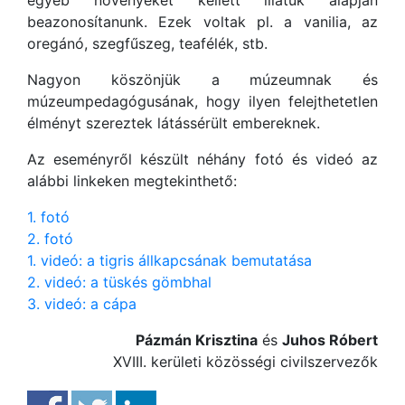
egyéb növényeket kellett illatuk alapján
beazonosítanunk. Ezek voltak pl. a vanilia, az
oregánó, szegfűszeg, teafélék, stb.
Nagyon köszönjük a múzeumnak és
múzeumpedagógusának, hogy ilyen felejthetetlen
élményt szereztek látássérült embereknek.
Az eseményről készült néhány fotó és videó az
alábbi linkeken megtekinthető:
1. fotó
2. fotó
1. videó: a tigris állkapcsának bemutatása
2. videó: a tüskés gömbhal
3. videó: a cápa
Pázmán Krisztina
és
Juhos Róbert
XVIII. kerületi közösségi civilszervezők