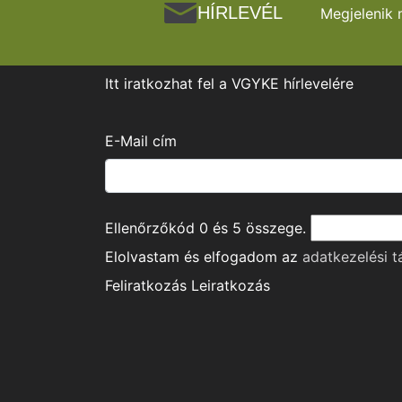
HÍRLEVÉL
Megjelenik 
Itt iratkozhat fel a VGYKE hírlevelére
E-Mail cím
Ellenőrzőkód
0
és
5
összege.
Elolvastam és elfogadom az
adatkezelési t
Feliratkozás
Leiratkozás