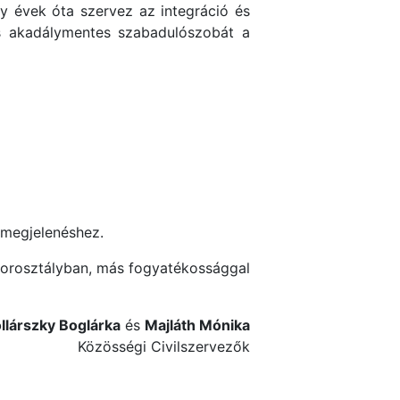
gy évek óta szervez az integráció és
is akadálymentes szabadulószobát a
a megjelenéshez.
 korosztályban, más fogyatékossággal
llárszky Boglárka
és
Majláth Mónika
Közösségi Civilszervezők