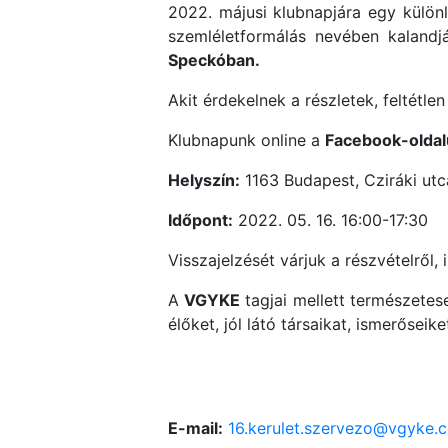
2022. májusi klubnapjára egy külön
szemléletformálás nevében kalandj
Speckóban.
Akit érdekelnek a részletek, feltétlen 
Klubnapunk online a
Facebook-olda
Helyszín:
1163 Budapest, Cziráki utca
Időpont:
2022. 05. 16. 16:00-17:30
Visszajelzését várjuk a részvételről,
A
VGYKE
tagjai mellett természetes
élőket, jól látó társaikat, ismerőseike
E-mail:
16.kerulet.szervezo@vgyke.