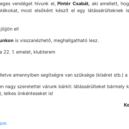
leges vendéget hívunk el,
Pintér Csabát,
aki amellett, ho
átékokat, most elsőként készít el egy látássérülteknek 
jöjjön el!
lunkon
is visszanézhető, meghallgatható lesz.
 22. 1. emelet, klubterem
 illetve amennyiben segítségre van szüksége (kíséret stb.) 
en nagy szeretettel várunk bárkit: látássérülteket bármely
t, lelkes önkénteseket is!
Ko
com