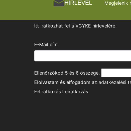
HÍRLEVÉL
Megjelenik 
Itt iratkozhat fel a VGYKE hírlevelére
E-Mail cím
Ellenőrzőkód
5
és
6
összege.
Elolvastam és elfogadom az
adatkezelési t
Feliratkozás
Leiratkozás