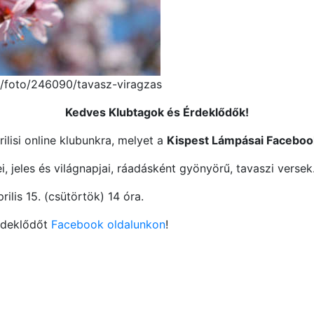
hu/foto/246090/tavasz-viragzas
Kedves Klubtagok és Érdeklődők!
ilisi online klubunkra, melyet a
Kispest Lámpásai Faceboo
, jeles és világnapjai, ráadásként gyönyörű, tavaszi versek
rilis 15. (csütörtök) 14 óra.
rdeklődőt
Facebook oldalunkon
!