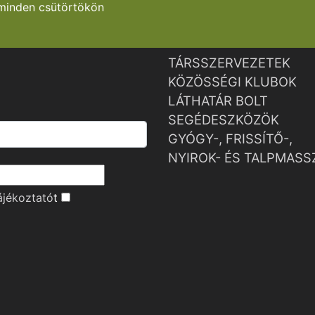
minden csütörtökön
TÁRSSZERVEZETEK
KÖZÖSSÉGI KLUBOK
LÁTHATÁR BOLT
SEGÉDESZKÖZÖK
GYÓGY-, FRISSÍTŐ-,
NYIROK- ÉS TALPMASS
ájékoztató
t