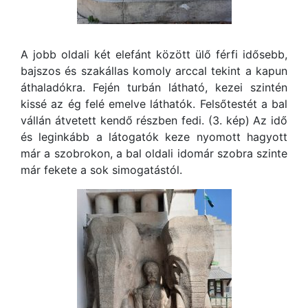
A jobb oldali két elefánt között ülő férfi idősebb,
bajszos és szakállas komoly arccal tekint a kapun
áthaladókra. Fején turbán látható, kezei szintén
kissé az ég felé emelve láthatók. Felsőtestét a bal
vállán átvetett kendő részben fedi. (3. kép) Az idő
és leginkább a látogatók keze nyomott hagyott
már a szobrokon, a bal oldali idomár szobra szinte
már fekete a sok simogatástól.