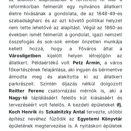
reformkorban felmerült egy nyilvános állatkert
életre hívásának a gondolata, de az 1848-49-es
szabadságharc és az azt követő politikai helyzet
nem tette lehetővé az alapítást. Végül az 1860-as
években ismét felmerült a gondolat, igazi nemzeti
összefogás és sok-sok ember önzetlen munkája
kellett hozzá, hogy a Főváros által a
Városligetben
kijelölt helyen létrejöjjön az
állatkert. Példaértékű volt
Petz Ármin,
a város
főkertészének felajánlása, aki ingyen és bérmentve
álmodta meg és alakította ki az állatkert
parkrészeit. Szintén díjazás nélkül dolgozott
Reitter Ferenc
csatornázási mérnök is, aki a
Nagy-tó
táplálásáért felelős kút kiásásáért és
tervezéséért volt felelős. A kezdeti épületeket
ifj.
Koch Henrik
és
Szkalnitzky Antal
tervezte, utóbbi
építész nevéhez fűződik az
Egyetemi Könyvtár
épületének megtervezése is. A nyitáskori épületek