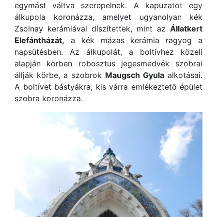
egymást váltva szerepelnek. A kapuzatot egy
álkupola koronázza, amelyet ugyanolyan kék
Zsolnay kerámiával díszítettek, mint az
Állatkert
Elefántházát,
a kék mázas kerámia ragyog a
napsütésben. Az álkupolát, a boltívhez közeli
alapján körben robosztus jegesmedvék szobrai
állják körbe, a szobrok
Maugsch Gyula
alkotásai.
A boltívet bástyákra, kis várra emlékeztető épület
szobra koronázza.