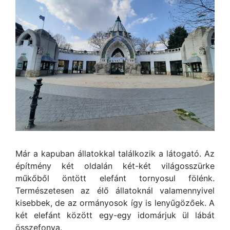
Már a kapuban állatokkal találkozik a látogató. Az
építmény két oldalán két-két világosszürke
műkőből öntött elefánt tornyosul fölénk.
Természetesen az élő állatoknál valamennyivel
kisebbek, de az ormányosok így is lenyűgözőek. A
két elefánt között egy-egy idomárjuk ül lábát
összefonva.