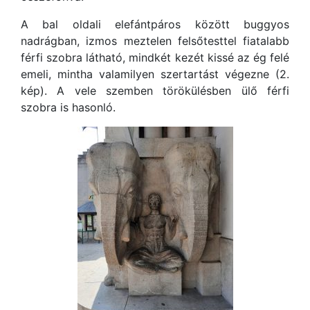
A bal oldali elefántpáros között buggyos
nadrágban, izmos meztelen felsőtesttel fiatalabb
férfi szobra látható, mindkét kezét kissé az ég felé
emeli, mintha valamilyen szertartást végezne (2.
kép). A vele szemben törökülésben ülő férfi
szobra is hasonló.