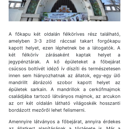
A főkapu két oldalán félköríves rész található,
amelyben 3-3 zöld ráccsal takart forgókapu
kapott helyet, ezen léphetnek be a látogatók. A
két félkörív zárásaként kaptak helyet a
jegypénztárak. A kő épületeket a főbejárat
csúcsos boltívét idéző ív díszíti és természetesen
innen sem hiányozhatnak az állatok, egy-egy ülő
mandrillt ábrázoló szobor kapott helyet az
épületek sarkain. A mandrillok a cerkófmajmok
családjába tartozó látványos majmok, az arcukon
az orr két oldalán látható világoskék hosszanti
bordázott mezőről lehet felismerni.
Amennyire látványos a főbejárat, annyira érdekes
az állatkert alapításának a története is. Már a