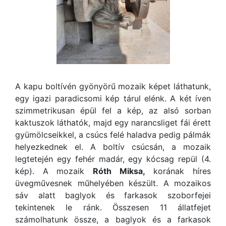
A kapu boltívén gyönyörű mozaik képet láthatunk,
egy igazi paradicsomi kép tárul elénk. A két íven
szimmetrikusan épül fel a kép, az alsó sorban
kaktuszok láthatók, majd egy narancsliget fái érett
gyümölcseikkel, a csúcs felé haladva pedig pálmák
helyezkednek el. A boltív csúcsán, a mozaik
legtetején egy fehér madár, egy kócsag repül (4.
kép). A mozaik
Róth Miksa,
korának híres
üvegművesnek műhelyében készült. A mozaikos
sáv alatt baglyok és farkasok szoborfejei
tekintenek le ránk. Összesen 11 állatfejet
számolhatunk össze, a baglyok és a farkasok