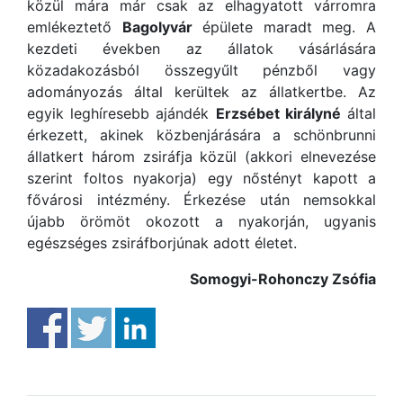
közül mára már csak az elhagyatott várromra
emlékeztető
Bagolyvár
épülete maradt meg. A
kezdeti években az állatok vásárlására
közadakozásból összegyűlt pénzből vagy
adományozás által kerültek az állatkertbe. Az
egyik leghíresebb ajándék
Erzsébet királyné
által
érkezett, akinek közbenjárására a schönbrunni
állatkert három zsiráfja közül (akkori elnevezése
szerint foltos nyakorja) egy nőstényt kapott a
fővárosi intézmény. Érkezése után nemsokkal
újabb örömöt okozott a nyakorján, ugyanis
egészséges zsiráfborjúnak adott életet.
Somogyi-Rohonczy Zsófia