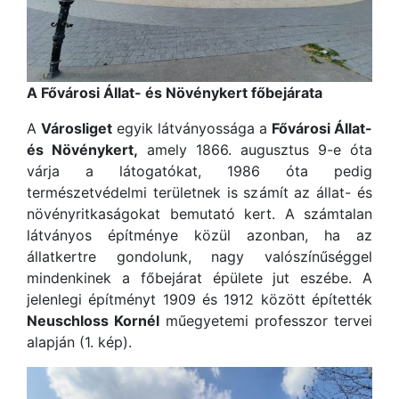
A Fővárosi Állat- és Növénykert főbejárata
A
Városliget
egyik látványossága a
Fővárosi Állat-
és Növénykert,
amely 1866. augusztus 9-e óta
várja a látogatókat, 1986 óta pedig
természetvédelmi területnek is számít az állat- és
növényritkaságokat bemutató kert. A számtalan
látványos építménye közül azonban, ha az
állatkertre gondolunk, nagy valószínűséggel
mindenkinek a főbejárat épülete jut eszébe. A
jelenlegi építményt 1909 és 1912 között építették
Neuschloss Kornél
műegyetemi professzor tervei
alapján (1. kép).