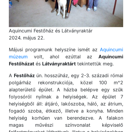
Aquincumi Festőház és Látványraktár
2024. május 22.
Májusi programunk helyszíne ismét az
Aquincumi
múzeum
volt, ahol ezúttal az
Aquincumi
Festőházat
és
Látványraktárt
tekintettük meg.
A
Festőház
ún. hosszúház, egy 2-3. századi római
polgárház rekonstrukciója, közel 100 m^2
alapterületű épület. A házba belépve egy szűk
folyosóról nyílnak a helyiségek. Az épület 7
helyiségből áll: átjáró, lakószoba, háló, az átrium,
fogadó szoba, étkező, illetve a konyha. Minden
helyiség korhűen van berendezve. A falakon
magas művészi színvonalat képviselő