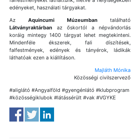
falfestményeket láthattunk, illetve a helyiségekben
edényeket, használati tárgyakat.
Az
Aquincumi Múzeumban
található
Látványraktárban
az őskortól a népvándorlás
koráig mintegy 1400 tárgyat lehet megtekinteni.
Mindenféle ékszerek, fali díszítések,
falfestmények, edények és tányérok, ládikák
láthatóak ezen a kiállításon.
Majláth Mónika
Közösségi civilszervező
#aliglátó #Angyalföld #gyengénlátó #klubprogram
#közösségiklubok #látássérült #vak #VGYKE