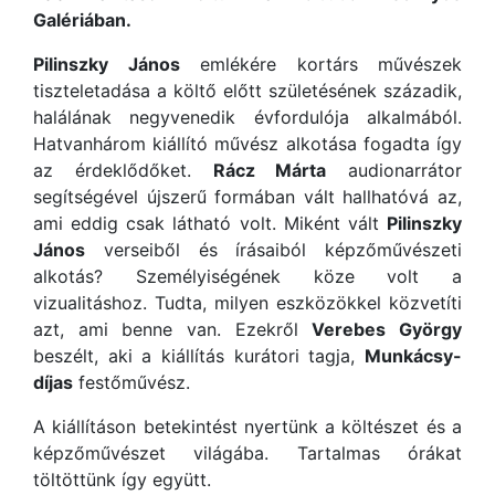
Galériában.
Pilinszky János
emlékére kortárs művészek
tiszteletadása a költő előtt születésének századik,
halálának negyvenedik évfordulója alkalmából.
Hatvanhárom kiállító művész alkotása fogadta így
az érdeklődőket.
Rácz Márta
audionarrátor
segítségével újszerű formában vált hallhatóvá az,
ami eddig csak látható volt. Miként vált
Pilinszky
János
verseiből és írásaiból képzőművészeti
alkotás? Személyiségének köze volt a
vizualitáshoz. Tudta, milyen eszközökkel közvetíti
azt, ami benne van. Ezekről
Verebes György
beszélt, aki a kiállítás kurátori tagja,
Munkácsy-
díjas
festőművész.
A kiállításon betekintést nyertünk a költészet és a
képzőművészet világába. Tartalmas órákat
töltöttünk így együtt.