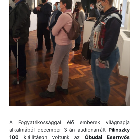
A Fogyatékossággal élő emberek világnapja
alkalmából december 3-án audionarrált
Pilinszky
100
kiállításon voltunk az
Óbudai Esernyős