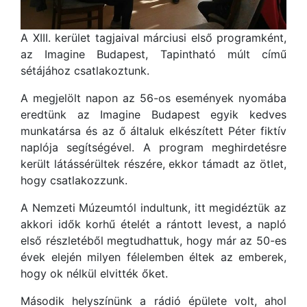
A XIII. kerület tagjaival márciusi első programként,
az Imagine Budapest, Tapintható múlt című
sétájához csatlakoztunk.
A megjelölt napon az 56-os események nyomába
eredtünk az Imagine Budapest egyik kedves
munkatársa és az ő általuk elkészített Péter fiktív
naplója segítségével. A program meghirdetésre
került látássérültek részére, ekkor támadt az ötlet,
hogy csatlakozzunk.
A Nemzeti Múzeumtól indultunk, itt megidéztük az
akkori idők korhű ételét a rántott levest, a napló
első részletéből megtudhattuk, hogy már az 50-es
évek elején milyen félelemben éltek az emberek,
hogy ok nélkül elvitték őket.
Második helyszínünk a rádió épülete volt, ahol