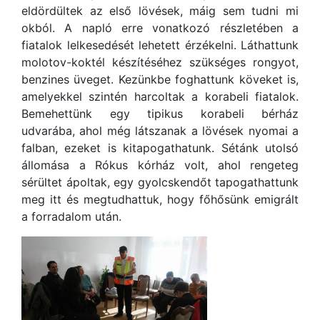
eldördültek az első lövések, máig sem tudni mi
okból. A napló erre vonatkozó részletében a
fiatalok lelkesedését lehetett érzékelni. Láthattunk
molotov-koktél készítéséhez szükséges rongyot,
benzines üveget. Kezünkbe foghattunk köveket is,
amelyekkel szintén harcoltak a korabeli fiatalok.
Bemehettünk egy tipikus korabeli bérház
udvarába, ahol még látszanak a lövések nyomai a
falban, ezeket is kitapogathatunk. Sétánk utolsó
állomása a Rókus kórház volt, ahol rengeteg
sérültet ápoltak, egy gyolcskendőt tapogathattunk
meg itt és megtudhattuk, hogy főhősünk emigrált
a forradalom után.