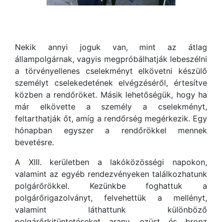
Nekik annyi joguk van, mint az átlag
állampolgárnak, vagyis megpróbálhatják lebeszélni
a törvényellenes cselekményt elkövetni készülő
személyt cselekedetének elvégzéséről, értesítve
közben a rendőröket. Másik lehetőségük, hogy ha
már elkövette a személy a cselekményt,
feltarthatják őt, amíg a rendőrség megérkezik. Egy
hónapban egyszer a rendőrökkel mennek
bevetésre.
A XIII. kerületben a lakóközösségi napokon,
valamint az egyéb rendezvényeken találkozhatunk
polgárőrökkel. Kezünkbe foghattuk a
polgárőrigazolványt, felvehettük a mellényt,
valamint láthattunk különböző
polgárőrkitüntetéseket arany, ezüst és bronz