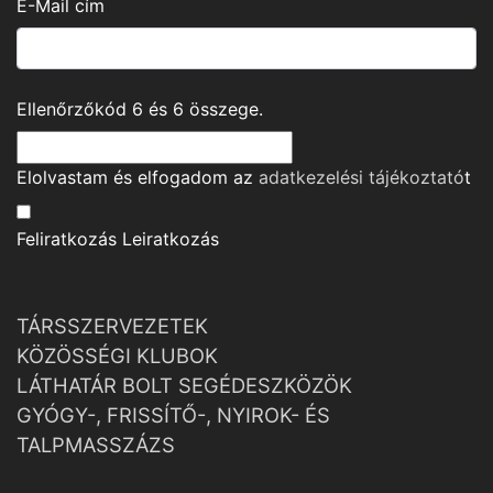
E-Mail cím
Ellenőrzőkód
6
és
6
összege.
Elolvastam és elfogadom az
adatkezelési tájékoztató
t
Feliratkozás
Leiratkozás
TÁRSSZERVEZETEK
KÖZÖSSÉGI KLUBOK
LÁTHATÁR BOLT SEGÉDESZKÖZÖK
GYÓGY-, FRISSÍTŐ-, NYIROK- ÉS
TALPMASSZÁZS