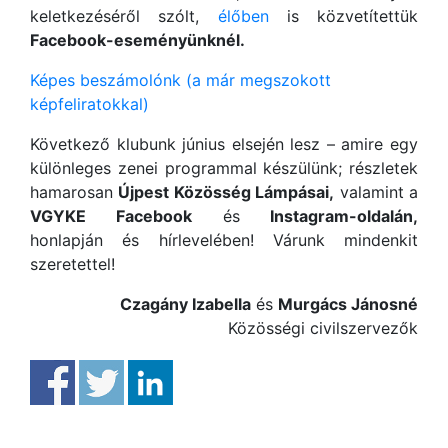
keletkezéséről szólt,
élőben
is közvetítettük
Facebook-eseményünknél.
Képes beszámolónk (a már megszokott
képfeliratokkal)
Következő klubunk június elsején lesz – amire egy
különleges zenei programmal készülünk; részletek
hamarosan
Újpest Közösség Lámpásai,
valamint a
VGYKE
Facebook
és
Instagram-oldalán,
honlapján és hírlevelében! Várunk mindenkit
szeretettel!
Czagány Izabella
és
Murgács Jánosné
Közösségi civilszervezők