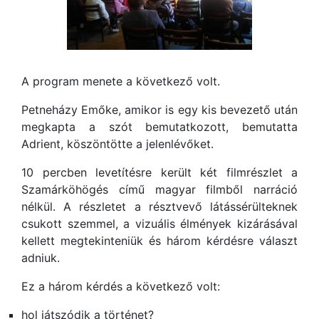
A program menete a következő volt.
Petneházy Emőke, amikor is egy kis bevezető után
megkapta a szót bemutatkozott, bemutatta
Adrient, köszöntötte a jelenlévőket.
10 percben levetítésre került két filmrészlet a
Szamárköhögés című magyar filmből narráció
nélkül. A részletet a résztvevő látássérülteknek
csukott szemmel, a vizuális élmények kizárásával
kellett megtekinteniük és három kérdésre választ
adniuk.
Ez a három kérdés a következő volt:
hol játszódik a történet?