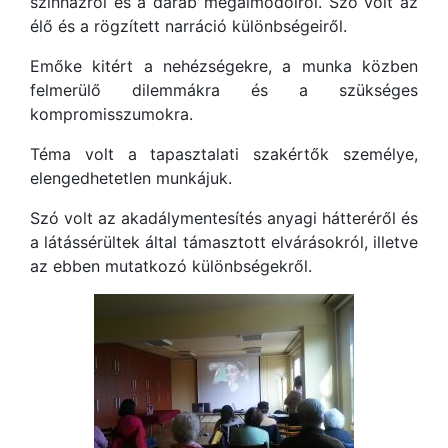
színházról és a darab megálmodóiról. Szó volt az
élő és a rögzített narráció különbségeiről.
Emőke kitért a nehézségekre, a munka közben
felmerülő dilemmákra és a szükséges
kompromisszumokra.
Téma volt a tapasztalati szakértők személye,
elengedhetetlen munkájuk.
Szó volt az akadálymentesítés anyagi hátteréről és
a látássérültek által támasztott elvárásokról, illetve
az ebben mutatkozó különbségekről.