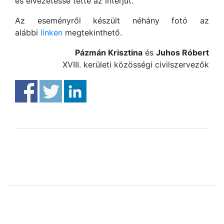
és élvezetessé tette az interjút.
Az eseményről készült néhány fotó az
alábbi
linken
megtekinthető.
Pázmán Krisztina
és
Juhos Róbert
XVIII. kerületi közösségi civilszervezők