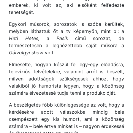
emberek, ki volt az, aki elsőként felfedezte
tehetségét.
Egykori műsorok, sorozatok is szóba kerültek,
melyben láthattuk őt a tv képernyőn, mint pl: a
Heti Hetes,
a
Pasik
című sorozat, de
természetesen a legnézettebb saját műsora a
Gálvölgyi show
volt.
Elmesélte, hogyan készül fel egy-egy előadásra,
televíziós felvételekre, valamint arról is beszélt,
milyen adottságok szükségesek ahhoz, hogy
valakiből jó humorista legyen, hogy a közönség
számára élvezetessé tudja tenni a produkcióját.
A beszélgetés főbb különlegessége az volt, hogy a
kérdésekre adott válaszokba mindig bele
csempészett egy kis humort, ami a közönség
számára – bele értve minket is – nagyon érdekessé