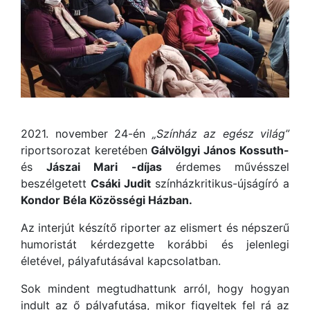
2021. november 24-én
„Színház az egész világ”
riportsorozat keretében
Gálvölgyi János
Kossuth-
és
Jászai Mari -díjas
érdemes művésszel
beszélgetett
Csáki Judit
színházkritikus-újságíró a
Kondor Béla Közösségi Házban.
Az interjút készítő riporter az elismert és népszerű
humoristát kérdezgette korábbi és jelenlegi
életével, pályafutásával kapcsolatban.
Sok mindent megtudhattunk arról, hogy hogyan
indult az ő pályafutása, mikor figyeltek fel rá az