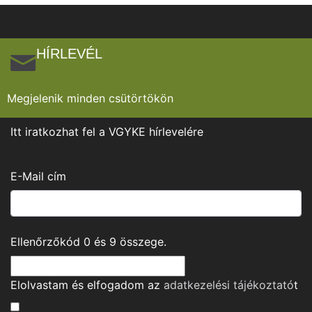
HÍRLEVÉL
Megjelenik minden csütörtökön
Itt iratkozhat fel a VGYKE hírlevelére
E-Mail cím
Ellenőrzőkód
0
és
9
összege.
Elolvastam és elfogadom az
adatkezelési tájékoztató
t