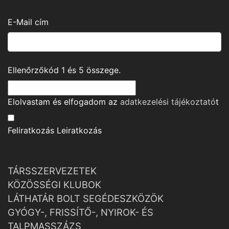
E-Mail cím
Ellenőrzőkód
1
és
5
összege.
Elolvastam és elfogadom az
adatkezelési tájékoztató
t
Feliratkozás
Leiratkozás
TÁRSSZERVEZETEK
KÖZÖSSÉGI KLUBOK
LÁTHATÁR BOLT SEGÉDESZKÖZÖK
GYÓGY-, FRISSÍTŐ-, NYIROK- ÉS
TALPMASSZÁZS