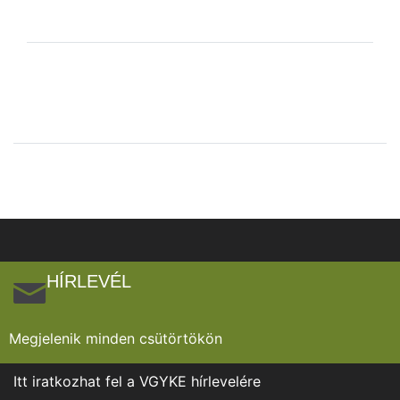
HÍRLEVÉL
Megjelenik minden csütörtökön
Itt iratkozhat fel a VGYKE hírlevelére