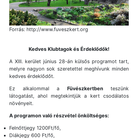
Forrás: http://www.fuveszkert.org
Kedves Klubtagok és Érdeklődők!
A XIII. kerület június 28-án külsős programot tart,
melyre nagyon sok szeretettel meghívunk minden
kedves érdeklődőt.
Ez alkalommal a
Füvészkertben
teszünk
látogatást, ahol megtekintjük a kert csodálatos
növényeit.
A programon való részvétel önköltséges:
Felnőttjegy 1200Ft/fő,
Diákjegy 600 Ft/fő,