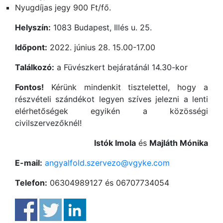
Nyugdíjas jegy 900 Ft/fő.
Helyszín:
1083 Budapest, Illés u. 25.
Időpont:
2022. június 28. 15.00-17.00
Találkozó:
a Füvészkert bejáratánál 14.30-kor
Fontos!
Kérünk mindenkit tisztelettel, hogy a
részvételi szándékot legyen szíves jelezni a lenti
elérhetőségek egyikén a közösségi
civilszervezőknél!
Istók Imola
és
Majláth Mónika
E-mail:
angyalfold.szervezo@vgyke.com
Telefon:
06304989127 és 06707734054