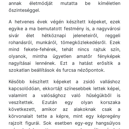
annak életmódját mutatta be kíméletlen
őszinteséggel.
A hetvenes évek végén készített képeket, ezek
egyike a ma bemutatott festmény is, a nagyvárosi
sivár élet hétköznapi jeleneteiről, reggeli
rohanásról, munkáról, tömegközlekedésről. Ezek
mind fekete-fehérek, tehát nincs rajtuk szín,
olyanok, mintha ügyetlen amatőr fényképek
nagyításai lennének. Ezt a hatást erősítik a
szokatlan beállítások és furcsa nézőpontok.
Később készített képeket a zsidó valláshoz
kapcsolódóan, ekkortájt színesebbek lettek képei,
valamint a valósághoz való hűségükből is
veszítettek. Ezután egy olyan korszaka
következett, amikor az alakoknak csak a
körvonalait tette a képre, mint egy képregény
rajzolt figurái. Sok esetben egy-egy hangsúlyos