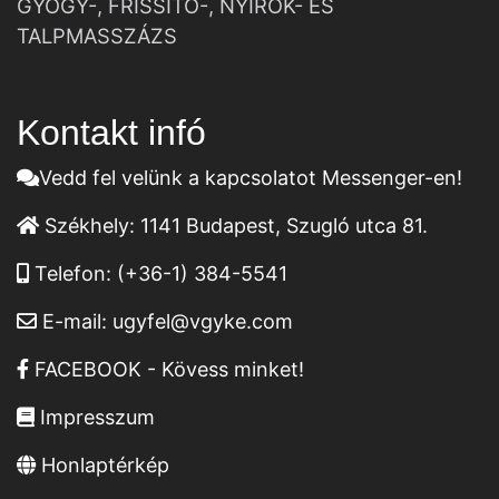
GYÓGY-, FRISSÍTŐ-, NYIROK- ÉS
TALPMASSZÁZS
Kontakt infó
Vedd fel velünk a kapcsolatot Messenger-en!
Székhely:
1141 Budapest, Szugló utca 81.
Telefon:
(+36-1) 384-5541
E-mail:
ugyfel@vgyke.com
FACEBOOK - Kövess minket!
Impresszum
Honlaptérkép