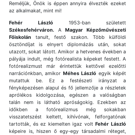
Reméljük, Önök is éppen annyira élvezték ezeket
az alkalmakat, mint mi!
Fehér László
1953-ban született
Székesfehérváron.
A
Magyar Képzőművészeti
Főiskolán
tanult, festő szakon. Több külföldi
ösztöndíjat is elnyert diplomázás után, sokat
utazott, sokat látott. Amikor a hetvenes években a
pályája indult, még fotórealista képeket festett. A
fotórealizmust már érintettük kettővel ezelőtti
narrációnkban, amikor
Méhes László
egyik képét
mutattuk be. Ez a festészeti irányzat a
fényképezésen alapul és fő jellemzője a részletek
aprólékos kidolgozása, egészen a valóságban
talán nem is látható apróságokig. Ezekben az
időkben a fotórealizmus még sokakban
visszatetszést keltett, kihívónak, felforgatónak
tartották, és ez kiemelten igaz volt
Fehér László
képeire is, hiszen ő egy-egy társadalmi réteget,