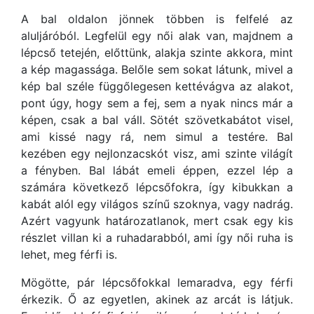
A bal oldalon jönnek többen is felfelé az
aluljáróból. Legfelül egy női alak van, majdnem a
lépcső tetején, előttünk, alakja szinte akkora, mint
a kép magassága. Belőle sem sokat látunk, mivel a
kép bal széle függőlegesen kettévágva az alakot,
pont úgy, hogy sem a fej, sem a nyak nincs már a
képen, csak a bal váll. Sötét szövetkabátot visel,
ami kissé nagy rá, nem simul a testére. Bal
kezében egy nejlonzacskót visz, ami szinte világít
a fényben. Bal lábát emeli éppen, ezzel lép a
számára következő lépcsőfokra, így kibukkan a
kabát alól egy világos színű szoknya, vagy nadrág.
Azért vagyunk határozatlanok, mert csak egy kis
részlet villan ki a ruhadarabból, ami így női ruha is
lehet, meg férfi is.
Mögötte, pár lépcsőfokkal lemaradva, egy férfi
érkezik. Ő az egyetlen, akinek az arcát is látjuk.