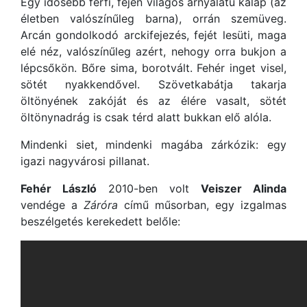
Egy idősebb férfi, fején világos árnyalatú kalap (az
életben valószínűleg barna), orrán szemüveg.
Arcán gondolkodó arckifejezés, fejét lesüti, maga
elé néz, valószínűleg azért, nehogy orra bukjon a
lépcsőkön. Bőre sima, borotvált. Fehér inget visel,
sötét nyakkendővel. Szövetkabátja takarja
öltönyének zakóját és az élére vasalt, sötét
öltönynadrág is csak térd alatt bukkan elő alóla.
Mindenki siet, mindenki magába zárkózik: egy
igazi nagyvárosi pillanat.
Fehér László
2010-ben volt
Veiszer Alinda
vendége a
Záróra
című műsorban, egy izgalmas
beszélgetés kerekedett belőle: