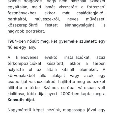
színnel dolgozott, vagy nem használt színeket
egyáltalán, majd ismét visszatért a fotószerű
festményekhez, ekkor már családtagjairól,
barátairól, művészekről, neves művészeti
közszereplőkről festett életnagyságúnál is
nagyobb portrékat.
1984-ben nősült meg, két gyermeke született: egy
fiú és egy lány.
A kilencvenes évektől installációkat, azaz
térkompozíciókat készített, ekkor a térben
helyezte el az általa kitalált elemeket. A
körvonalakból álló alakjait vagy azok egy
csoportját vashuzalokból hajlította meg és ezeket
állította a térbe. Számos európai városban volt
kiállítása, több díjat nyert, 2000-ben kapta meg a
Kossuth-díjat.
Nagyméretű képet nézünk, magassága jóval egy