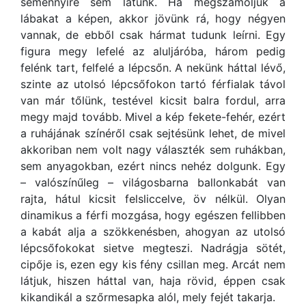
semennyire sem látunk. Ha megszámoljuk a
lábakat a képen, akkor jövünk rá, hogy négyen
vannak, de ebből csak hármat tudunk leírni. Egy
figura megy lefelé az aluljáróba, három pedig
felénk tart, felfelé a lépcsőn. A nekünk háttal lévő,
szinte az utolsó lépcsőfokon tartó férfialak távol
van már tőlünk, testével kicsit balra fordul, arra
megy majd tovább. Mivel a kép fekete-fehér, ezért
a ruhájának színéről csak sejtésünk lehet, de mivel
akkoriban nem volt nagy választék sem ruhákban,
sem anyagokban, ezért nincs nehéz dolgunk. Egy
– valószínűleg – világosbarna ballonkabát van
rajta, hátul kicsit felsliccelve, öv nélkül. Olyan
dinamikus a férfi mozgása, hogy egészen fellibben
a kabát alja a szökkenésben, ahogyan az utolsó
lépcsőfokokat sietve megteszi. Nadrágja sötét,
cipője is, ezen egy kis fény csillan meg. Arcát nem
látjuk, hiszen háttal van, haja rövid, éppen csak
kikandikál a szőrmesapka alól, mely fejét takarja.