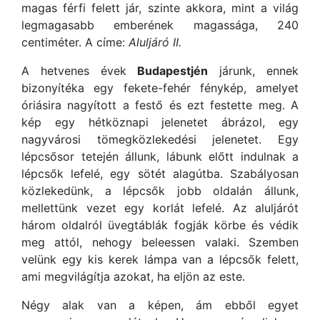
magas férfi felett jár, szinte akkora, mint a világ
legmagasabb emberének magassága, 240
centiméter. A címe:
Aluljáró II.
A hetvenes évek
Budapestjén
járunk, ennek
bizonyítéka egy fekete-fehér fénykép, amelyet
óriásira nagyított a festő és ezt festette meg. A
kép egy hétköznapi jelenetet ábrázol, egy
nagyvárosi tömegközlekedési jelenetet. Egy
lépcsősor tetején állunk, lábunk előtt indulnak a
lépcsők lefelé, egy sötét alagútba. Szabályosan
közlekedünk, a lépcsők jobb oldalán állunk,
mellettünk vezet egy korlát lefelé. Az aluljárót
három oldalról üvegtáblák fogják körbe és védik
meg attól, nehogy beleessen valaki. Szemben
velünk egy kis kerek lámpa van a lépcsők felett,
ami megvilágítja azokat, ha eljön az este.
Négy alak van a képen, ám ebből egyet