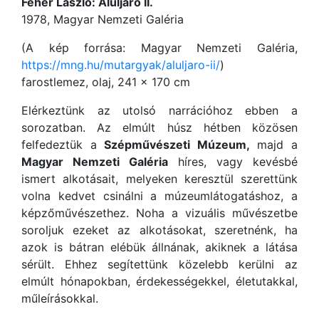
Fehér László: Aluljáró II.
1978, Magyar Nemzeti Galéria
(A kép forrása: Magyar Nemzeti Galéria,
https://mng.hu/mutargyak/aluljaro-ii/
)
farostlemez, olaj, 241 × 170 cm
Elérkeztünk az utolsó narrációhoz ebben a
sorozatban. Az elmúlt húsz hétben közösen
felfedeztük a
Szépművészeti Múzeum,
majd a
Magyar Nemzeti Galéria
híres, vagy kevésbé
ismert alkotásait, melyeken keresztül szerettünk
volna kedvet csinálni a múzeumlátogatáshoz, a
képzőművészethez. Noha a vizuális művészetbe
soroljuk ezeket az alkotásokat, szeretnénk, ha
azok is bátran elébük állnának, akiknek a látása
sérült. Ehhez segítettünk közelebb kerülni az
elmúlt hónapokban, érdekességekkel, életutakkal,
műleírásokkal.