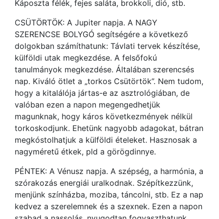
Káposzta félék, fejes saláta, brokkoli, dió, stb.
CSÜTÖRTÖK: A Jupiter napja. A NAGY
SZERENCSE BOLYGÓ segítségére a következő
dolgokban számíthatunk: Távlati tervek készítése,
külföldi utak megkezdése. A felsőfokú
tanulmányok megkezdése. Általában szerencsés
nap. Kiváló ötlet a „torkos Csütörtök”. Nem tudom,
hogy a kitalálója jártas-e az asztrológiában, de
valóban ezen a napon megengedhetjük
magunknak, hogy káros következmények nélkül
torkoskodjunk. Ehetünk nagyobb adagokat, bátran
megkóstolhatjuk a külföldi ételeket. Hasznosak a
nagyméretű étkek, pld a görögdinnye.
PÉNTEK: A Vénusz napja. A szépség, a harmónia, a
szórakozás energiái uralkodnak. Szépítkezzünk,
menjünk színházba, moziba, táncolni, stb. Ez a nap
kedvez a szerelemnek és a szexnek. Ezen a napon
szabad a nassolás, nyugodtan fogyaszthatunk