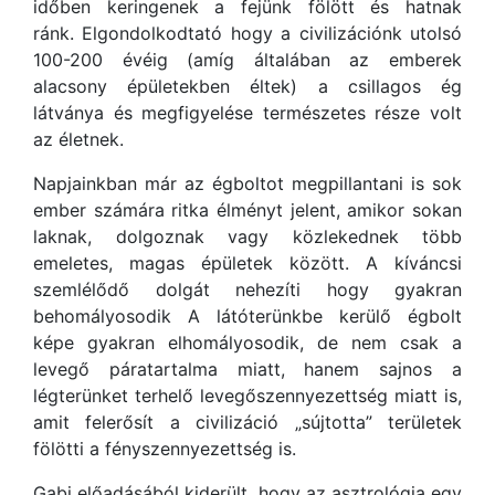
időben keringenek a fejünk fölött és hatnak
ránk. Elgondolkodtató hogy a civilizációnk utolsó
100-200 évéig (amíg általában az emberek
alacsony épületekben éltek) a csillagos ég
látványa és megfigyelése természetes része volt
az életnek.
Napjainkban már az égboltot megpillantani is sok
ember számára ritka élményt jelent, amikor sokan
laknak, dolgoznak vagy közlekednek több
emeletes, magas épületek között. A kíváncsi
szemlélődő dolgát nehezíti hogy gyakran
behomályosodik A látóterünkbe kerülő égbolt
képe gyakran elhomályosodik, de nem csak a
levegő páratartalma miatt, hanem sajnos a
légterünket terhelő levegőszennyezettség miatt is,
amit felerősít a civilizáció „sújtotta” területek
fölötti a fényszennyezettség is.
Gabi előadásából kiderült, hogy az asztrológia egy