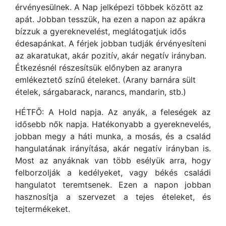
érvényesülnek. A Nap jelképezi többek között az
apát. Jobban tesszük, ha ezen a napon az apákra
bízzuk a gyereknevelést, meglátogatjuk idős
édesapánkat. A férjek jobban tudják érvényesíteni
az akaratukat, akár pozitív, akár negatív irányban.
Étkezésnél részesítsük előnyben az aranyra
emlékeztető színű ételeket. (Arany barnára sült
ételek, sárgabarack, narancs, mandarin, stb.)
HÉTFŐ: A Hold napja. Az anyák, a feleségek az
idősebb nők napja. Hatékonyabb a gyereknevelés,
jobban megy a háti munka, a mosás, és a család
hangulatának irányítása, akár negatív irányban is.
Most az anyáknak van több esélyük arra, hogy
felborzolják a kedélyeket, vagy békés családi
hangulatot teremtsenek. Ezen a napon jobban
hasznosítja a szervezet a tejes ételeket, és
tejtermékeket.