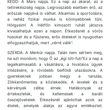
KEDD: A Mars napja. Ez a nap az akarat, az a
tettrekészség napja. Legrosszabb esetben erő, az
erőszak napjává is válhat. Alkalmas a sportolásra,
a nehéz fizikai munka is könnyebbnek tűni.
Hölgyeim! A Hétfőn kimosott ruhát játszva
kivasalhatjuk ezen a napon. Étkezésnél a vörös
húsokat és a fűszeres, erős ételeket is nyugodtan
elfogyaszthatjuk, mert „vérré válik”.
SZERDA: A Merkúr napja. Talán nem sértem meg,
ha azt mondom, hogy Ő az „égi lóti-futi”Ez a nap a
legalkalmasabb a vásárlásra, a hivatalos ügyek
intézésére, a rövidebb belföldi utazásokra. A
gyerekeknek jobban megy a tanulás.
Zökkenőmentes a közlekedés. A levelek és a
kérvények célba érnek. Hatékonyak az
értekezletek, és kellemesek a baráti
összejövetelek. Étkezésnél ajánlottak azok az
ételek, amelyek alakja az agyra emlékeztet.