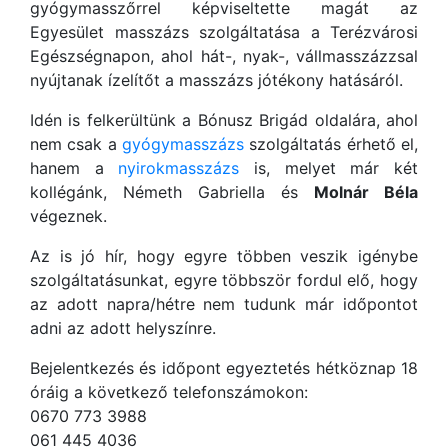
gyógymasszőrrel képviseltette magát az
Egyesület masszázs szolgáltatása a Terézvárosi
Egészségnapon, ahol hát-, nyak-, vállmasszázzsal
nyújtanak ízelítőt a masszázs jótékony hatásáról.
Idén is felkerültünk a Bónusz Brigád oldalára, ahol
nem csak a
gyógymasszázs
szolgáltatás érhető el,
hanem a
nyirokmasszázs
is, melyet már két
kollégánk, Németh Gabriella és
Molnár Béla
végeznek.
Az is jó hír, hogy egyre többen veszik igénybe
szolgáltatásunkat, egyre többször fordul elő, hogy
az adott napra/hétre nem tudunk már időpontot
adni az adott helyszínre.
Bejelentkezés és időpont egyeztetés hétköznap 18
óráig a következő telefonszámokon:
0670 773 3988
061 445 4036