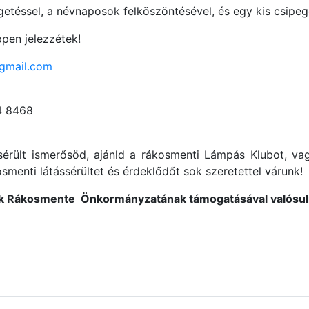
téssel, a névnaposok felköszöntésével, és egy kis csipege
pen jelezzétek!
gmail.com
4 8468
sérült ismerősöd, ajánld a rákosmenti Lámpás Klubot, va
osmenti látássérültet és érdeklődőt sok szeretettel várunk!
nk Rákosmente Önkormányzatának támogatásával valósu