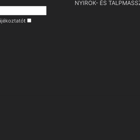
NYIROK- ÉS TALPMASS
ájékoztató
t