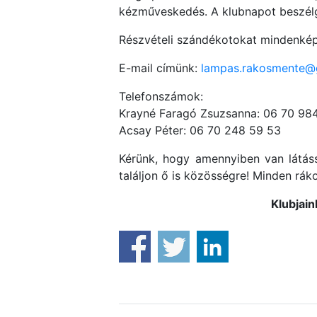
kézműveskedés. A klubnapot beszélge
Részvételi szándékotokat mindenkép
E-mail címünk:
lampas.rakosmente@
Telefonszámok:
Krayné Faragó Zsuzsanna: 06 70 98
Acsay Péter: 06 70 248 59 53
Kérünk, hogy amennyiben van látás
találjon ő is közösségre! Minden rák
Klubjai