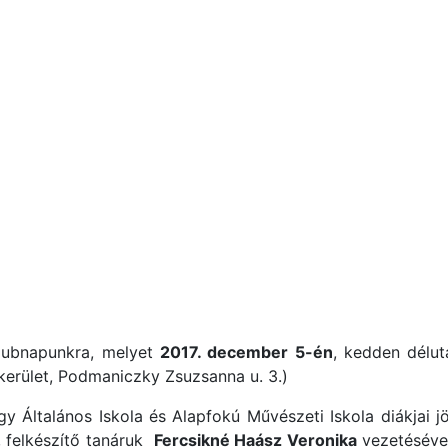
klubnapunkra, melyet
2017. december 5-én
, kedden délut
. kerület, Podmaniczky Zsuzsanna u. 3.)
gy Általános Iskola és Alapfokú Művészeti Iskola diákjai j
 felkészítő tanáruk
Fercsikné Haász Veronika
vezetéséve