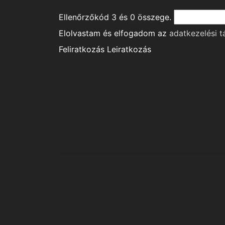
Ellenőrzőkód
3
és
0
összege.
Elolvastam és elfogadom az
adatkezelési t
Feliratkozás
Leiratkozás