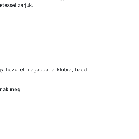
téssel zárjuk.
gy hozd el magaddal a klubra, hadd
lnak meg