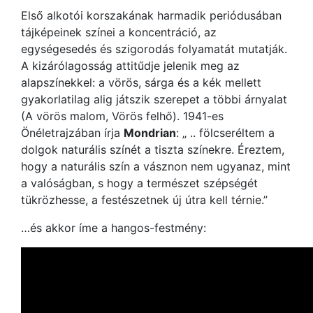
Első alkotói korszakának harmadik periódusában
tájképeinek színei a koncentráció, az
egységesedés és szigorodás folyamatát mutatják.
A kizárólagosság attitűdje jelenik meg az
alapszínekkel: a vörös, sárga és a kék mellett
gyakorlatilag alig játszik szerepet a többi árnyalat
(A vörös malom, Vörös felhő). 1941-es
Önéletrajzában írja
Mondrian
: „ .. fölcseréltem a
dolgok naturális színét a tiszta színekre. Éreztem,
hogy a naturális szín a vásznon nem ugyanaz, mint
a valóságban, s hogy a természet szépségét
tükrözhesse, a festészetnek új útra kell térnie.”
…és akkor íme a hangos-festmény: