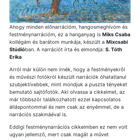
Ahogy minden előnarrációm, hangosmeghívóm és
festménynarrációm, ez a hanganyag is
Miks Csaba
kollégám és barátom munkája, készült a
Mixcsabi
Stúdió
ban. A narrációt írta és elmondja:
S. Tóth
Erika
Arról már külön nem írnék, hogy a festményekről
és művészi fotókról készült narrációk óhatatlanul
szubjektívebbek, mint mondjuk a puszta tényeket
bemutató sajtófotók. Aki olvassa a cikkeimet, az
már többször találkozhatott ezzel kapcsolatos
álláspontommal és nem csak az enyémmel, de a
narrációs szakmáéval is.
Eddigi festménynarrációs cikkeimben ez nem volt
ugyan jellemző, mert csak magát a művet