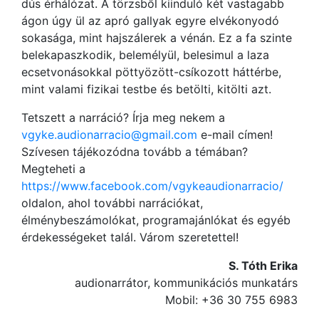
dús érhálózat. A törzsből kiinduló két vastagabb
ágon úgy ül az apró gallyak egyre elvékonyodó
sokasága, mint hajszálerek a vénán. Ez a fa szinte
belekapaszkodik, belemélyül, belesimul a laza
ecsetvonásokkal pöttyözött-csíkozott háttérbe,
mint valami fizikai testbe és betölti, kitölti azt.
Tetszett a narráció? Írja meg nekem a
vgyke.audionarracio@gmail.com
e-mail címen!
Szívesen tájékozódna tovább a témában?
Megteheti a
https://www.facebook.com/vgykeaudionarracio/
oldalon, ahol további narrációkat,
élménybeszámolókat, programajánlókat és egyéb
érdekességeket talál. Várom szeretettel!
S. Tóth Erika
audionarrátor, kommunikációs munkatárs
Mobil: +36 30 755 6983