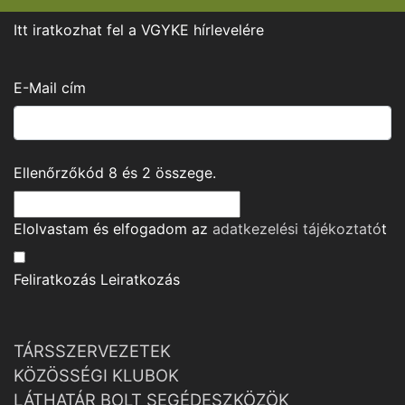
Itt iratkozhat fel a VGYKE hírlevelére
E-Mail cím
Ellenőrzőkód
8
és
2
összege.
Elolvastam és elfogadom az
adatkezelési tájékoztató
t
Feliratkozás
Leiratkozás
TÁRSSZERVEZETEK
KÖZÖSSÉGI KLUBOK
LÁTHATÁR BOLT SEGÉDESZKÖZÖK