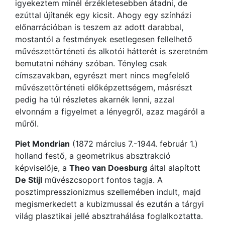
igyekeztem minél érzékletesebben átadni, de
ezúttal újítanék egy kicsit. Ahogy egy színházi
előnarrációban is teszem az adott darabbal,
mostantól a festmények esetlegesen fellelhető
művészettörténeti és alkotói hátterét is szeretném
bemutatni néhány szóban. Tényleg csak
címszavakban, egyrészt mert nincs megfelelő
művészettörténeti előképzettségem, másrészt
pedig ha túl részletes akarnék lenni, azzal
elvonnám a figyelmet a lényegről, azaz magáról a
műről.
Piet Mondrian
(1872 március 7.-1944. február 1.)
holland festő, a geometrikus absztrakció
képviselője, a
Theo van Doesburg
által alapított
De Stijl
művészcsoport fontos tagja. A
posztimpresszionizmus szellemében indult, majd
megismerkedett a kubizmussal és ezután a tárgyi
világ plasztikai jellé absztrahálása foglalkoztatta.