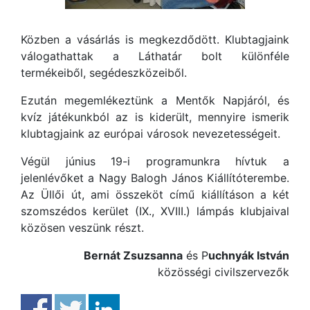
Közben a vásárlás is megkezdődött. Klubtagjaink
válogathattak a Láthatár bolt különféle
termékeiből, segédeszközeiből.
Ezután megemlékeztünk a Mentők Napjáról, és
kvíz játékunkból az is kiderült, mennyire ismerik
klubtagjaink az európai városok nevezetességeit.
Végül június 19-i programunkra hívtuk a
jelenlévőket a Nagy Balogh János Kiállítóterembe.
Az Üllői út, ami összeköt című kiállításon a két
szomszédos kerület (IX., XVIII.) lámpás klubjaival
közösen veszünk részt.
Bernát Zsuzsanna
és P
uchnyák István
közösségi civilszervezők