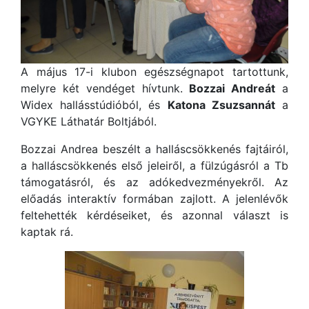
A május 17-i klubon egészségnapot tartottunk,
melyre két vendéget hívtunk.
Bozzai Andreát
a
Widex hallásstúdióból, és
Katona Zsuzsannát
a
VGYKE Láthatár Boltjából.
Bozzai Andrea beszélt a halláscsökkenés fajtáiról,
a halláscsökkenés első jeleiről, a fülzúgásról a Tb
támogatásról, és az adókedvezményekről. Az
előadás interaktív formában zajlott. A jelenlévők
feltehették kérdéseiket, és azonnal választ is
kaptak rá.