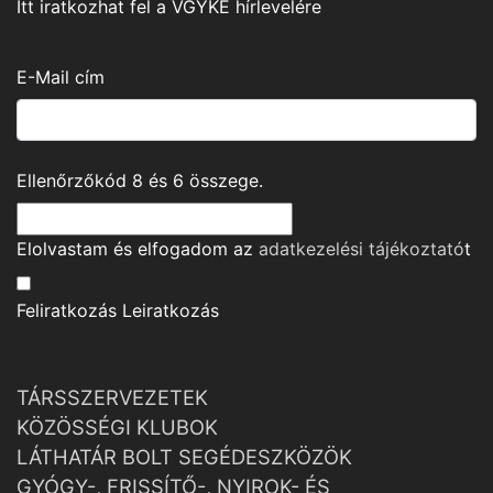
Itt iratkozhat fel a VGYKE hírlevelére
E-Mail cím
Ellenőrzőkód
8
és
6
összege.
Elolvastam és elfogadom az
adatkezelési tájékoztató
t
Feliratkozás
Leiratkozás
TÁRSSZERVEZETEK
KÖZÖSSÉGI KLUBOK
LÁTHATÁR BOLT SEGÉDESZKÖZÖK
GYÓGY-, FRISSÍTŐ-, NYIROK- ÉS