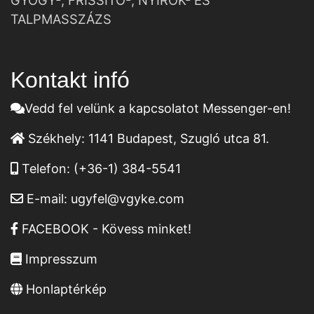
GYÓGY-, FRISSÍTŐ-, NYIROK- ÉS
TALPMASSZÁZS
Kontakt infó
Vedd fel velünk a kapcsolatot Messenger-en!
Székhely:
1141 Budapest, Szugló utca 81.
Telefon:
(+36-1) 384-5541
E-mail:
ugyfel@vgyke.com
FACEBOOK - Kövess minket!
Impresszum
Honlaptérkép