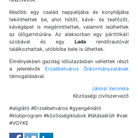
Később egy család nappalijába és konyhájába
tekinthettek be, ahol hűtőt, kávé- és teafőzőt,
kávégépet is megérinthettek, valamint leülhettek
az ülőgarnitúrára. Az alaksorban egy párttitkári
szobával és egy
Lada
rendőrautóval
találkozhattak, utóbbiba bele is ülhettek.
Élményekben gazdag időutazásban vehettek részt
a jelenlévők
Erzsébetváros Önkormányzatának
támogatásával.
Jánosi Veronika
Közösségi civilszervező
#aliglátó #Erzsébetváros #gyengénlátó
#klubprogram #közösségiklubok #látássérült #vak
#VGYKE