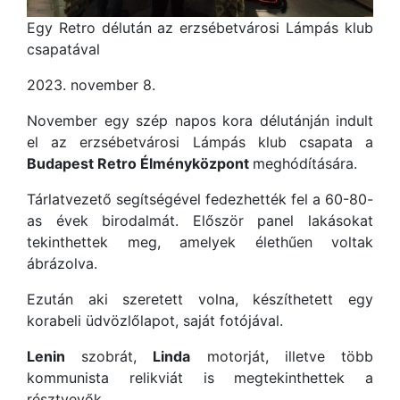
Egy Retro délután az erzsébetvárosi Lámpás klub
csapatával
2023. november 8.
November egy szép napos kora délutánján indult
el az erzsébetvárosi Lámpás klub csapata a
Budapest Retro Élményközpont
meghódítására.
Tárlatvezető segítségével fedezhették fel a 60-80-
as évek birodalmát. Először panel lakásokat
tekinthettek meg, amelyek élethűen voltak
ábrázolva.
Ezután aki szeretett volna, készíthetett egy
korabeli üdvözlőlapot, saját fotójával.
Lenin
szobrát,
Linda
motorját, illetve több
kommunista relikviát is megtekinthettek a
résztvevők.