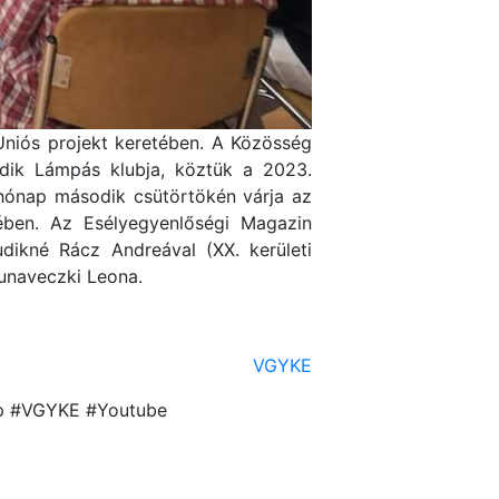
niós projekt keretében. A Közösség
dik Lámpás klubja, köztük a 2023.
 hónap második csütörtökén várja az
tében. Az Esélyegyenlőségi Magazin
udikné Rácz Andreával (XX. kerületi
unaveczki Leona.
VGYKE
nap #VGYKE #Youtube