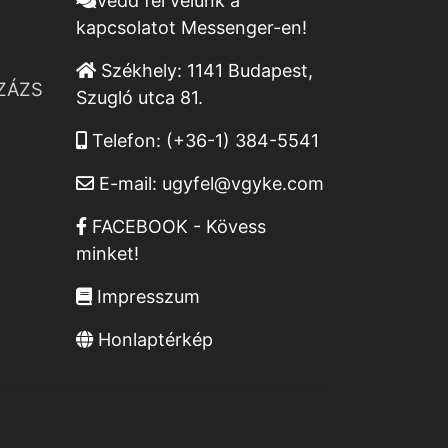
Vedd fel velünk a
kapcsolatot Messenger-en!
Székhely:
1141 Budapest,
ZÁZS
Szugló utca 81.
Telefon:
(+36-1) 384-5541
E-mail:
ugyfel@vgyke.com
FACEBOOK - Kövess
minket!
Impresszum
Honlaptérkép