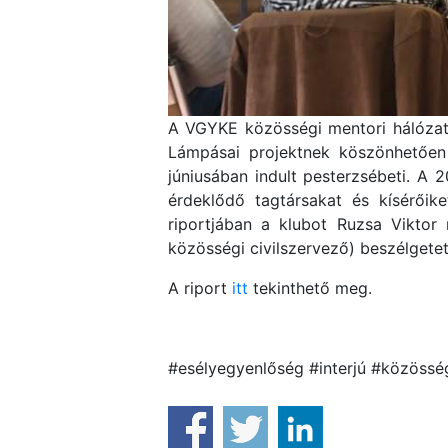
A VGYKE közösségi mentori hálózat
Lámpásai projektnek köszönhetően
júniusában indult pesterzsébeti. A 
érdeklődő tagtársakat és kísérőik
riportjában a klubot Ruzsa Viktor 
közösségi civilszervező) beszélget
A riport
itt
tekinthető meg.
#esélyegyenlőség #interjú #közössé