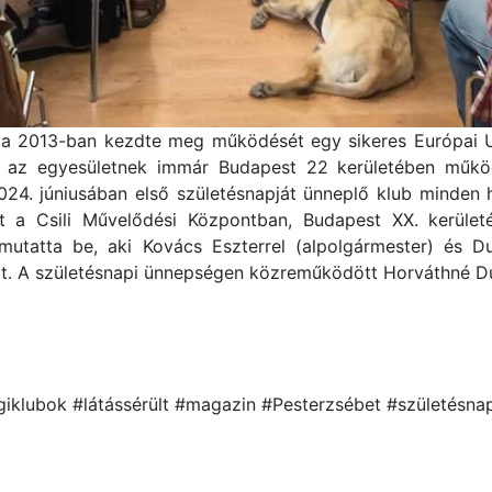
a 2013-ban kezdte meg működését egy sikeres Európai U
 az egyesületnek immár Budapest 22 kerületében műkö
2024. júniusában első születésnapját ünneplő klub minden
et a Csili Művelődési Központban, Budapest XX. kerüle
mutatta be, aki Kovács Eszterrel (alpolgármester) és D
ett. A születésnapi ünnepségen közreműködött Horváthné D
giklubok #látássérült #magazin #Pesterzsébet #születés