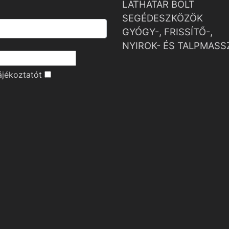
LÁTHATÁR BOLT
SEGÉDESZKÖZÖK
GYÓGY-, FRISSÍTŐ-,
NYIROK- ÉS TALPMASS
ájékoztató
t