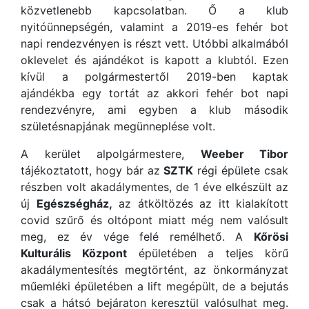
közvetlenebb kapcsolatban. Ő a klub
nyitóünnepségén, valamint a 2019-es fehér bot
napi rendezvényen is részt vett. Utóbbi alkalmából
oklevelet és ajándékot is kapott a klubtól. Ezen
kívül a polgármestertől 2019-ben kaptak
ajándékba egy tortát az akkori fehér bot napi
rendezvényre, ami egyben a klub második
születésnapjának megünneplése volt.
A kerület alpolgármestere,
Weeber Tibor
tájékoztatott, hogy bár az
SZTK
régi épülete csak
részben volt akadálymentes, de 1 éve elkészült az
új
Egészségház,
az átköltözés az itt kialakított
covid szűrő és oltópont miatt még nem valósult
meg, ez év vége felé remélhető. A
Kőrösi
Kulturális Központ
épületében a teljes körű
akadálymentesítés megtörtént, az önkormányzat
műemléki épületében a lift megépült, de a bejutás
csak a hátsó bejáraton keresztül valósulhat meg.