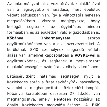
Az önkormányzatnak a vezetősávok kialakításával
van a legnagyobb elmaradása, mert épületük
védett státuszban van, így a változtatás nehezen
megvalósítható. Viszont megjegyezte, hogy
kollégái segítenek az ügyintézés minden
formájában, és az épületben való eligazodásban is.
Kőbánya Önkormányzata
szoros
együttműködésben van a civil szervezetekkel. A
kerületnek 8-10 személynek elegendő védett
állása van, amellyel kapcsolatban a
VGYKE-vel
is
együttműködnek, és segítenek a megváltozott
munkaképességűek számára az elhelyezkedésben.
Látássérültként hatalmas segítséget nyújt a
közlekedés során a futár távirányítók használata,
valamint a meghangosított közlekedési lámpák.
Kőbánya kerületében összesen 27 átkelés van
meghangosítva, amely jelentősen hozzájárul az
önálló közlekedés megvalósulásához. A
BKK