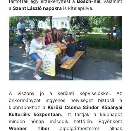
tartottak egy érzékenyítést a
Bosch-nál,
valamint
a
Szent László napokra
is kitelepülve.
A viszony jó a kerületi képviselőkkel. Az
önkormányzat ingyenes helyiséget biztosít a
klubnapokhoz a
Kőrösi Csoma Sándor Kőbányai
Kulturális központban.
Itt tartják a klubnapot
minden hónap második hétfőjén. Egyébként
Weeber Tibor
alpolgármesterrel állnak