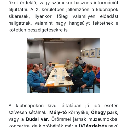
őket érdeklő, vagy számukra hasznos információt
eljuttatni. A X. kerületben jellemzően a klubnapok
sikeresek, ilyenkor főleg valamilyen előadást
hallgatnak, valamint nagy hangsúlyt fektetnek a
kötetlen beszélgetésekre is.
A klubnapokon kívül általában jó idő esetén
szívesen sétálnak:
Mély-tó
környéke,
Óhegy park,
vagy a
Budai vár.
Örömmel járnak múzeumokba,
koncertre, de kipróbálták már a
(V)észjelzés
nevű