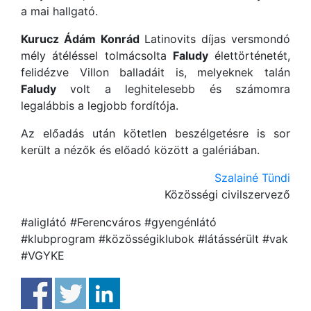
a mai hallgató.
Kurucz Ádám Konrád
Latinovits díjas versmondó
mély átéléssel tolmácsolta
Faludy
élettörténetét,
felidézve Villon balladáit is, melyeknek talán
Faludy
volt a leghitelesebb és számomra
legalábbis a legjobb fordítója.
Az előadás után kötetlen beszélgetésre is sor
került a nézők és előadó között a galériában.
Szalainé Tündi
Közösségi civilszervező
#aliglátó #Ferencváros #gyengénlátó
#klubprogram #közösségiklubok #látássérült #vak
#VGYKE