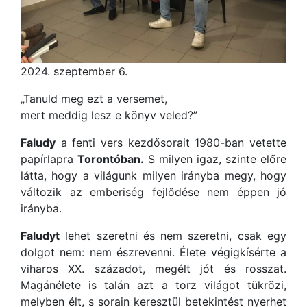
2024. szeptember 6.
„Tanuld meg ezt a versemet,
mert meddig lesz e könyv veled?”
Faludy
a fenti vers kezdősorait 1980-ban vetette
papírlapra
Torontóban.
S milyen igaz, szinte előre
látta, hogy a világunk milyen irányba megy, hogy
változik az emberiség fejlődése nem éppen jó
irányba.
Faludyt
lehet szeretni és nem szeretni, csak egy
dolgot nem: nem észrevenni. Élete végigkísérte a
viharos XX. századot, megélt jót és rosszat.
Magánélete is talán azt a torz világot tükrözi,
melyben élt, s sorain keresztül betekintést nyerhet