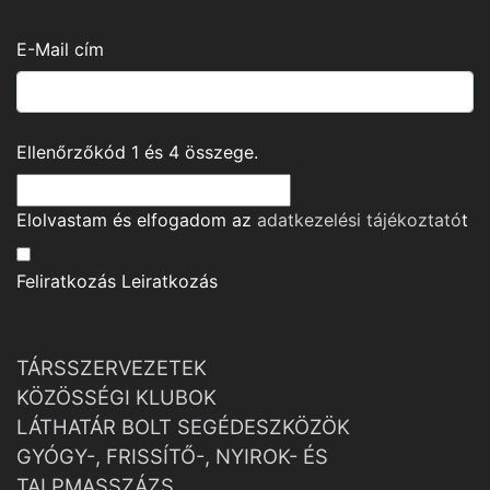
E-Mail cím
Ellenőrzőkód
1
és
4
összege.
Elolvastam és elfogadom az
adatkezelési tájékoztató
t
Feliratkozás
Leiratkozás
TÁRSSZERVEZETEK
KÖZÖSSÉGI KLUBOK
LÁTHATÁR BOLT SEGÉDESZKÖZÖK
GYÓGY-, FRISSÍTŐ-, NYIROK- ÉS
TALPMASSZÁZS