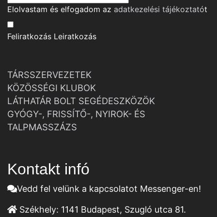
Elolvastam és elfogadom az
adatkezelési tájékoztató
t
Feliratkozás
Leiratkozás
TÁRSSZERVEZETEK
KÖZÖSSÉGI KLUBOK
LÁTHATÁR BOLT SEGÉDESZKÖZÖK
GYÓGY-, FRISSÍTŐ-, NYIROK- ÉS
TALPMASSZÁZS
Kontakt infó
Vedd fel velünk a kapcsolatot Messenger-en!
Székhely:
1141 Budapest, Szugló utca 81.