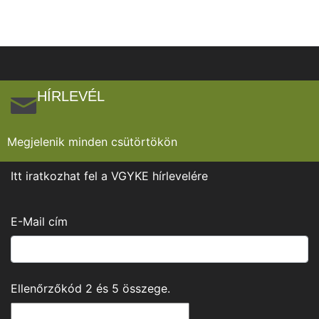
HÍRLEVÉL
Megjelenik minden csütörtökön
Itt iratkozhat fel a VGYKE hírlevelére
E-Mail cím
Ellenőrzőkód
2
és
5
összege.