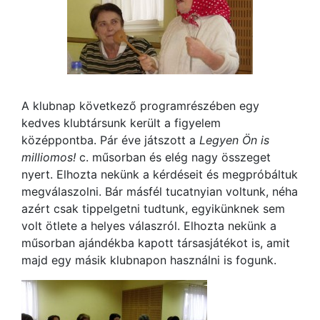
A klubnap következő programrészében egy
kedves klubtársunk került a figyelem
középpontba. Pár éve játszott a
Legyen Ön is
milliomos!
c. műsorban és elég nagy összeget
nyert. Elhozta nekünk a kérdéseit és megpróbáltuk
megválaszolni. Bár másfél tucatnyian voltunk, néha
azért csak tippelgetni tudtunk, egyikünknek sem
volt ötlete a helyes válaszról. Elhozta nekünk a
műsorban ajándékba kapott társasjátékot is, amit
majd egy másik klubnapon használni is fogunk.