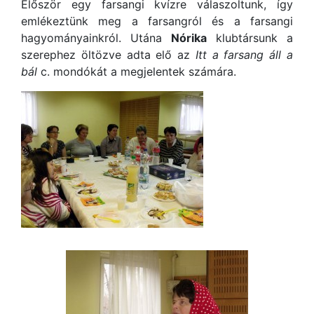
Először egy farsangi kvízre válaszoltunk, így
emlékeztünk meg a farsangról és a farsangi
hagyományainkról. Utána
Nórika
klubtársunk a
szerephez öltözve adta elő az
Itt a farsang áll a
bál
c. mondókát a megjelentek számára.