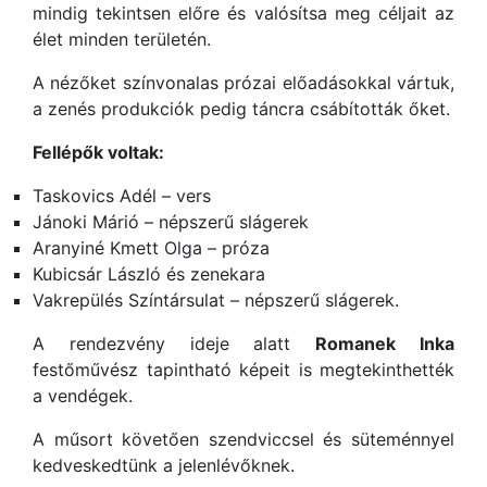
mindig tekintsen előre és valósítsa meg céljait az
élet minden területén.
A nézőket színvonalas prózai előadásokkal vártuk,
a zenés produkciók pedig táncra csábították őket.
Fellépők voltak:
Taskovics Adél – vers
Jánoki Márió – népszerű slágerek
Aranyiné Kmett Olga – próza
Kubicsár László és zenekara
Vakrepülés Színtársulat – népszerű slágerek.
A rendezvény ideje alatt
Romanek Inka
festőművész tapintható képeit is megtekinthették
a vendégek.
A műsort követően szendviccsel és süteménnyel
kedveskedtünk a jelenlévőknek.