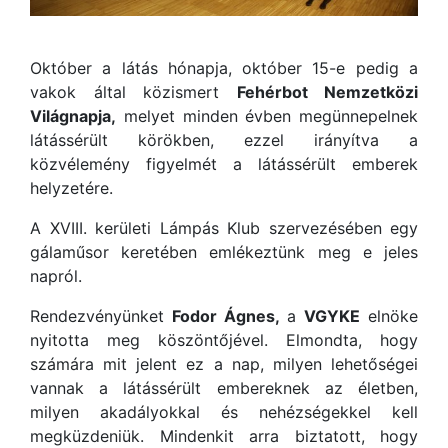
Október a látás hónapja, október 15-e pedig a
vakok által közismert
Fehérbot Nemzetközi
Világnapja,
melyet minden évben megünnepelnek
látássérült körökben, ezzel irányítva a
közvélemény figyelmét a látássérült emberek
helyzetére.
A XVIII. kerületi Lámpás Klub szervezésében egy
gálaműsor keretében emlékeztünk meg e jeles
napról.
Rendezvényünket
Fodor Ágnes,
a
VGYKE
elnöke
nyitotta meg köszöntőjével. Elmondta, hogy
számára mit jelent ez a nap, milyen lehetőségei
vannak a látássérült embereknek az életben,
milyen akadályokkal és nehézségekkel kell
megküzdeniük. Mindenkit arra biztatott, hogy