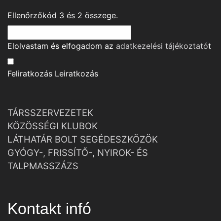
Ellenőrzőkód
3
és
2
összege.
Elolvastam és elfogadom az
adatkezelési tájékoztató
t
Feliratkozás
Leiratkozás
TÁRSSZERVEZETEK
KÖZÖSSÉGI KLUBOK
LÁTHATÁR BOLT SEGÉDESZKÖZÖK
GYÓGY-, FRISSÍTŐ-, NYIROK- ÉS
TALPMASSZÁZS
Kontakt infó