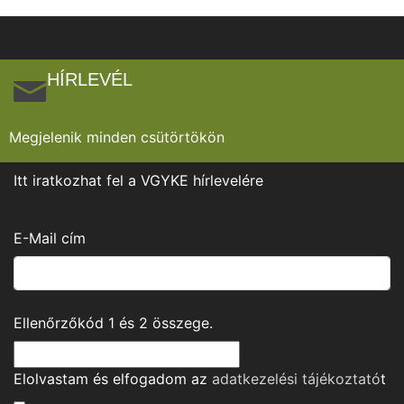
HÍRLEVÉL
Megjelenik minden csütörtökön
Itt iratkozhat fel a VGYKE hírlevelére
E-Mail cím
Ellenőrzőkód
1
és
2
összege.
Elolvastam és elfogadom az
adatkezelési tájékoztató
t