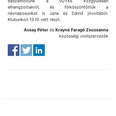
beszámoltunk a VGYKE közgyűlésén
elhangzottakról, és fölköszöntöttük a
névnaposunkat is Jana és Dávid jóvoltából.
Klubunkon 13 fő vett részt.
Acsay Péter
és
Krayné Faragó Zsuzsanna
közösségi civilszervezők