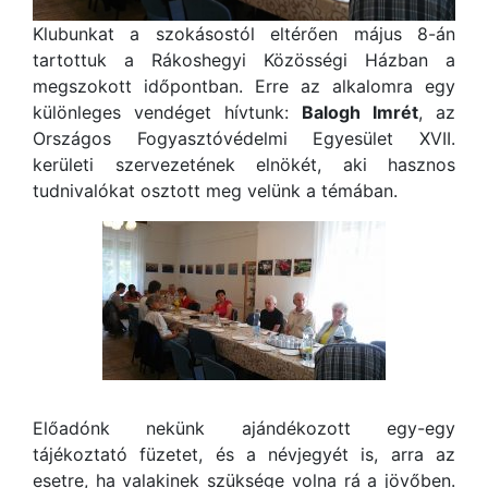
Klubunkat a szokásostól eltérően május 8-án
tartottuk a Rákoshegyi Közösségi Házban a
megszokott időpontban. Erre az alkalomra egy
különleges vendéget hívtunk:
Balogh Imrét
, az
Országos Fogyasztóvédelmi Egyesület XVII.
kerületi szervezetének elnökét, aki hasznos
tudnivalókat osztott meg velünk a témában.
Előadónk nekünk ajándékozott egy-egy
tájékoztató füzetet, és a névjegyét is, arra az
esetre, ha valakinek szüksége volna rá a jövőben.