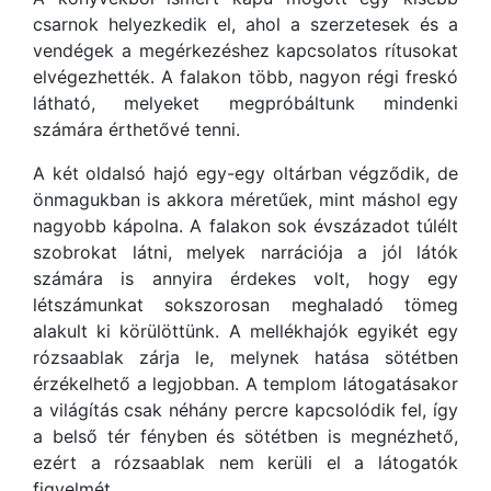
csarnok helyezkedik el, ahol a szerzetesek és a
vendégek a megérkezéshez kapcsolatos rítusokat
elvégezhették. A falakon több, nagyon régi freskó
látható, melyeket megpróbáltunk mindenki
számára érthetővé tenni.
A két oldalsó hajó egy-egy oltárban végződik, de
önmagukban is akkora méretűek, mint máshol egy
nagyobb kápolna. A falakon sok évszázadot túlélt
szobrokat látni, melyek narrációja a jól látók
számára is annyira érdekes volt, hogy egy
létszámunkat sokszorosan meghaladó tömeg
alakult ki körülöttünk. A mellékhajók egyikét egy
rózsaablak zárja le, melynek hatása sötétben
érzékelhető a legjobban. A templom látogatásakor
a világítás csak néhány percre kapcsolódik fel, így
a belső tér fényben és sötétben is megnézhető,
ezért a rózsaablak nem kerüli el a látogatók
figyelmét.