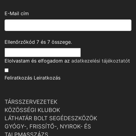
E-Mail cím
Ellenőrzőkód
7
és
7
összege.
Elolvastam és elfogadom az
adatkezelési tájékoztató
t
Feliratkozás
Leiratkozás
TÁRSSZERVEZETEK
KÖZÖSSÉGI KLUBOK
LÁTHATÁR BOLT SEGÉDESZKÖZÖK
GYÓGY-, FRISSÍTŐ-, NYIROK- ÉS
TALPMASSZÁZS