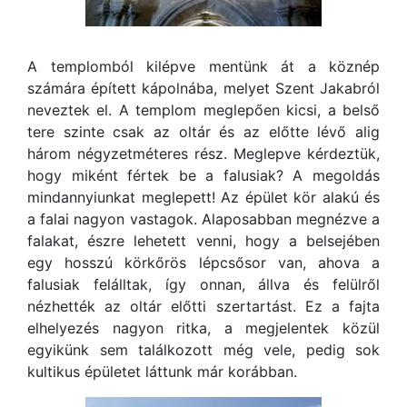
A templomból kilépve mentünk át a köznép
számára épített kápolnába, melyet Szent Jakabról
neveztek el. A templom meglepően kicsi, a belső
tere szinte csak az oltár és az előtte lévő alig
három négyzetméteres rész. Meglepve kérdeztük,
hogy miként fértek be a falusiak? A megoldás
mindannyiunkat meglepett! Az épület kör alakú és
a falai nagyon vastagok. Alaposabban megnézve a
falakat, észre lehetett venni, hogy a belsejében
egy hosszú körkőrös lépcsősor van, ahova a
falusiak felálltak, így onnan, állva és felülről
nézhették az oltár előtti szertartást. Ez a fajta
elhelyezés nagyon ritka, a megjelentek közül
egyikünk sem találkozott még vele, pedig sok
kultikus épületet láttunk már korábban.