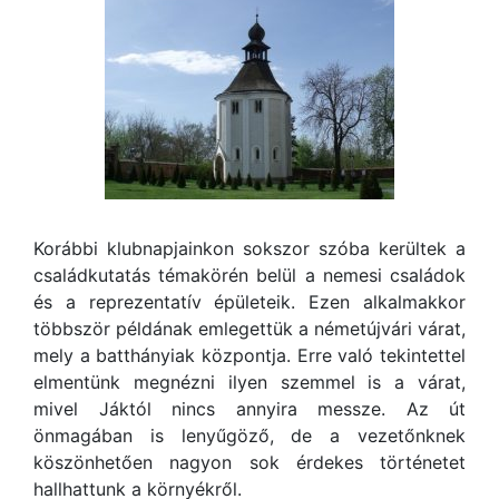
Korábbi klubnapjainkon sokszor szóba kerültek a
családkutatás témakörén belül a nemesi családok
és a reprezentatív épületeik. Ezen alkalmakkor
többször példának emlegettük a németújvári várat,
mely a batthányiak központja. Erre való tekintettel
elmentünk megnézni ilyen szemmel is a várat,
mivel Jáktól nincs annyira messze. Az út
önmagában is lenyűgöző, de a vezetőnknek
köszönhetően nagyon sok érdekes történetet
hallhattunk a környékről.