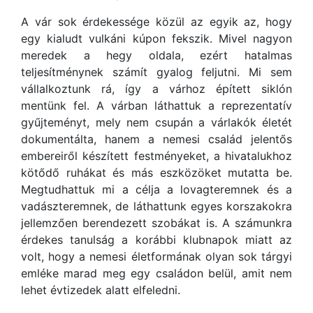
A vár sok érdekessége közül az egyik az, hogy
egy kialudt vulkáni kúpon fekszik. Mivel nagyon
meredek a hegy oldala, ezért hatalmas
teljesítménynek számít gyalog feljutni. Mi sem
vállalkoztunk rá, így a várhoz épített siklón
mentünk fel. A várban láthattuk a reprezentatív
gyűjteményt, mely nem csupán a várlakók életét
dokumentálta, hanem a nemesi család jelentős
embereiről készített festményeket, a hivatalukhoz
kötődő ruhákat és más eszközöket mutatta be.
Megtudhattuk mi a célja a lovagteremnek és a
vadászteremnek, de láthattunk egyes korszakokra
jellemzően berendezett szobákat is. A számunkra
érdekes tanulság a korábbi klubnapok miatt az
volt, hogy a nemesi életformának olyan sok tárgyi
emléke marad meg egy családon belül, amit nem
lehet évtizedek alatt elfeledni.