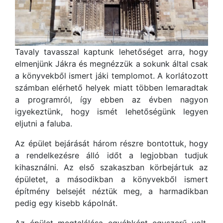
Tavaly tavasszal kaptunk lehetőséget arra, hogy
elmenjünk Jákra és megnézzük a sokunk által csak
a könyvekből ismert jáki templomot. A korlátozott
számban elérhető helyek miatt többen lemaradtak
a programról, így ebben az évben nagyon
igyekeztünk, hogy ismét lehetőségünk legyen
eljutni a faluba.
Az épület bejárását három részre bontottuk, hogy
a rendelkezésre álló időt a legjobban tudjuk
kihasználni. Az első szakaszban körbejártuk az
épületet, a másodikban a könyvekből ismert
építmény belsejét néztük meg, a harmadikban
pedig egy kisebb kápolnát.