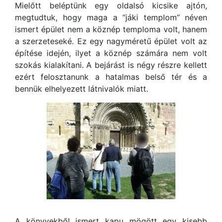
Mielőtt beléptünk egy oldalsó kicsike ajtón,
megtudtuk, hogy maga a “jáki templom” néven
ismert épület nem a köznép temploma volt, hanem
a szerzeteseké. Ez egy nagyméretű épület volt az
építése idején, ilyet a köznép számára nem volt
szokás kialakítani. A bejárást is négy részre kellett
ezért felosztanunk a hatalmas belső tér és a
bennük elhelyezett látnivalók miatt.
A könyvekből ismert kapu mögött egy kisebb