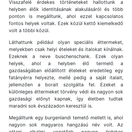
Visszafelé érdekes történeteket hallottunk a
helyben élők identitásának alakulásáról és több
ponton is megálltunk, ahol ezzel kapcsolatos
fontos helyek voltak. Ezek közül kettő kiemelkedő
volt a többi közül.
Láthattunk például olyan speciális éttermeket,
melyekben csak helyi ételeket és italokat kínálnak.
Ezeknek a neve buschenschank. Ezek olyan
helyek, ahol a helyben élő termelő a
gazdaságában előállított ételeket eredetileg egy
fatányérra helyezte, mellé pedig a saját italait,
jellemzően a borait szolgálta fel. Ezeket a
különleges éttermeket törvény védi és nagyon sok
gazdasági előnyt kapnak, így életben tudtak
maradni sok évszázadon keresztül is.
Megálltunk egy burgenlandi temető mellett is, ahol
nagyon sok magyaros hangzású név volt. Az
ottani alkalmi vezetőnk nagyon érdekes