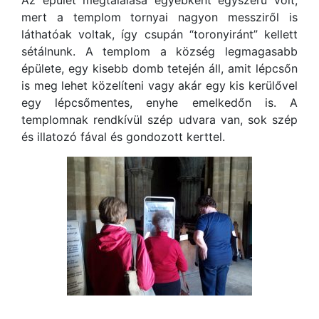
Az épület megtalálása egyébként egyszerű volt,
mert a templom tornyai nagyon messziről is
láthatóak voltak, így csupán “toronyiránt” kellett
sétálnunk. A templom a község legmagasabb
épülete, egy kisebb domb tetején áll, amit lépcsőn
is meg lehet közelíteni vagy akár egy kis kerülővel
egy lépcsőmentes, enyhe emelkedőn is. A
templomnak rendkívül szép udvara van, sok szép
és illatozó fával és gondozott kerttel.