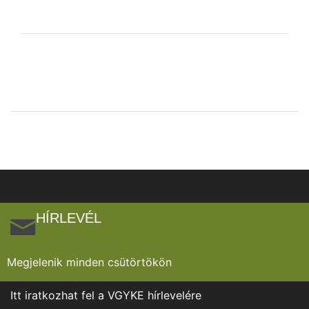
HÍRLEVÉL
Megjelenik minden csütörtökön
Itt iratkozhat fel a VGYKE hírlevelére