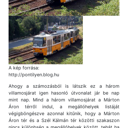
A kép forrása:
http://pontilyen.blog.hu
Ahogy a számozásból is látszik ez a három
villamosjárat igen hasonló útvonalat jár be nap
mint nap. Mind a három villamosjárat a Márton
Áron térről indul, a megállóhelyek listáját
végigböngészve azonnal kitűnik, hogy a Márton
Áron tér és a Szél Kálmán tér közötti szakaszon
nincs különbség a megállóhelyek között, tehát ha