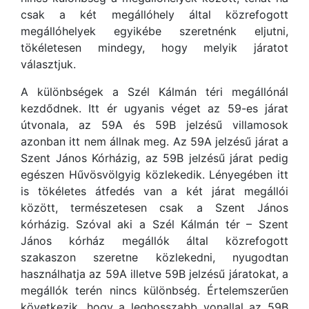
csak a két megállóhely által közrefogott
megállóhelyek egyikébe szeretnénk eljutni,
tökéletesen mindegy, hogy melyik járatot
választjuk.
A különbségek a Szél Kálmán téri megállónál
kezdődnek. Itt ér ugyanis véget az 59-es járat
útvonala, az 59A és 59B jelzésű villamosok
azonban itt nem állnak meg. Az 59A jelzésű járat a
Szent János Kórházig, az 59B jelzésű járat pedig
egészen Hűvösvölgyig közlekedik. Lényegében itt
is tökéletes átfedés van a két járat megállói
között, természetesen csak a Szent János
kórházig. Szóval aki a Szél Kálmán tér – Szent
János kórház megállók által közrefogott
szakaszon szeretne közlekedni, nyugodtan
használhatja az 59A illetve 59B jelzésű járatokat, a
megállók terén nincs különbség. Értelemszerűen
következik, hogy a leghosszabb vonallal az 59B