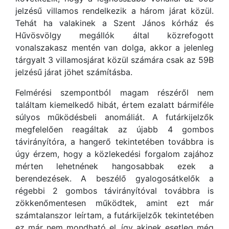
jelzésű villamos rendelkezik a három járat közül.
Tehát ha valakinek a Szent János kórház és
Hűvösvölgy megállók által közrefogott
vonalszakasz mentén van dolga, akkor a jelenleg
tárgyalt 3 villamosjárat közül számára csak az 59B
jelzésű járat jöhet számításba.
Felmérési szempontból magam részéről nem
találtam kiemelkedő hibát, értem ezalatt bármiféle
súlyos működésbeli anomáliát. A futárkijelzők
megfelelően reagáltak az újabb 4 gombos
távirányítóra, a hangerő tekintetében továbbra is
úgy érzem, hogy a közlekedési forgalom zajához
mérten lehetnének hangosabbak ezek a
berendezések. A beszélő gyalogosátkelők a
régebbi 2 gombos távirányítóval továbbra is
zökkenőmentesen működtek, amint ezt már
számtalanszor leírtam, a futárkijelzők tekintetében
ez már nem mondható el, így akinek esetleg még