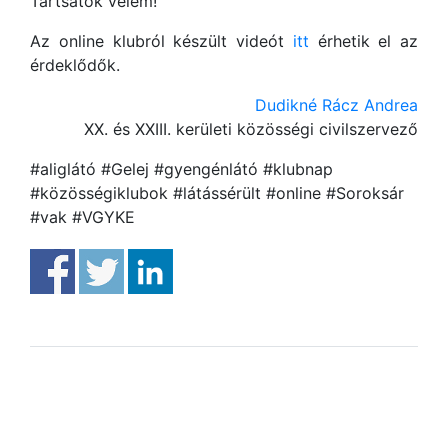
Tartsatok velem!
Az online klubról készült videót
itt
érhetik el az
érdeklődők.
Dudikné Rácz Andrea
XX. és XXIII. kerületi közösségi civilszervező
#aliglátó #Gelej #gyengénlátó #klubnap
#közösségiklubok #látássérült #online #Soroksár
#vak #VGYKE