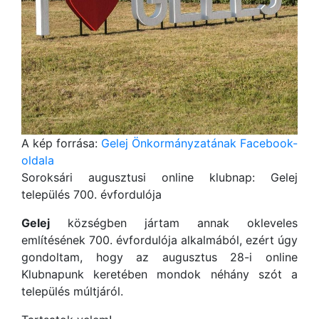
A kép forrása:
Gelej Önkormányzatának Facebook-
oldala
Soroksári augusztusi online klubnap: Gelej
település 700. évfordulója
Gelej
községben jártam annak okleveles
említésének 700. évfordulója alkalmából, ezért úgy
gondoltam, hogy az augusztus 28-i online
Klubnapunk keretében mondok néhány szót a
település múltjáról.