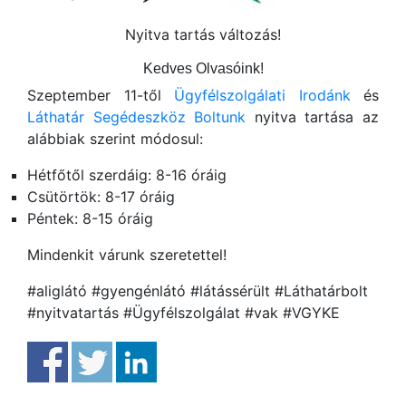
Nyitva tartás változás!
Kedves Olvasóink!
Szeptember 11-től
Ügyfélszolgálati Irodánk
és
Láthatár Segédeszköz Boltunk
nyitva tartása az
alábbiak szerint módosul:
Hétfőtől szerdáig: 8-16 óráig
Csütörtök: 8-17 óráig
Péntek: 8-15 óráig
Mindenkit várunk szeretettel!
#aliglátó #gyengénlátó #látássérült #Láthatárbolt
#nyitvatartás #Ügyfélszolgálat #vak #VGYKE